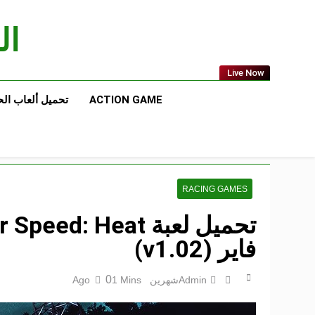
Ski
t
الع
conten
Live Now
ACTION GAME
تحميل ألعاب ال
RACING GAMES
فاير (v1.02)
0
Admin
شهرين Ago
1 Mins