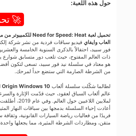
حول هذه اللعبة:
🚀 تحم
تحميل لعبة Need for Speed: Heat للكمبيوتر من ميديا فاير (v1.02)
العاب وايفاي
فيديو سباقات فردية من نشر شركة إلكتر
فور سبيد، احتفالاً بالذكرى السنوية الخامسة والعشرين
ذات العالم المفتوح، حيث تلعب دور متسابق شوارع يتنا
هو معتاد في سلسلة نيد فور سبيد، تسعى لتكون أفضل
من الشرطة الصارمة التي ستضع حداً لمرحك.
لطالما شكّلت سلسلة ألعاب
 Origin Windows 10
عالم ألعاب السباق لعقود، حيث قدّمت الإثارة والسرع
أعادت إحياء السلسلة بدمجها بين سباقات النهار المثير
فريدًا من فعاليات رياضة السيارات القانونية، وثقاف
متقن، ومطاردات الشرطة المثيرة، مما يجعلها واحدة 