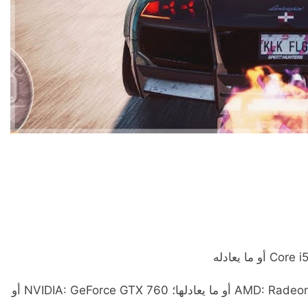
الرسومات: AMD: Radeon 7970/Radeon R9 280x أو ما يعادلها؛ NVIDIA: GeForce GTX 760 أو