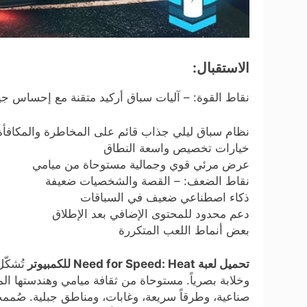
الاستقبال:
نقاط القوة: – آليات سباق أركيد متقنة مع إحساس جي
نظام سباق ليلي جذاب قائم على المخاطرة والمكافأة
خيارات تخصيص واسعة النطاق
عرض مرئي قوي وجمالية مستوحاة من ميامي
نقاط الضعف: – القصة والشخصيات ضعيفة
ذكاء اصطناعي ضعيف في السباقات
دعم محدود للمحتوى الإضافي بعد الإطلاق
بعض أنماط اللعب المتكررة
تحميل لعبة Need for Speed: Heat للكمبيوتر
تُشكّل
وخلابة بصرياً. مستوحاة من ثقافة ميامي وهندستها ال
صناعية، وطرقاً سريعة، وغابات، ومناطق جبلية. صُم