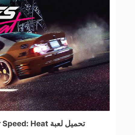
تحميل لعبة Need for Speed: Heat للكمبيوتر من ميديا فاير