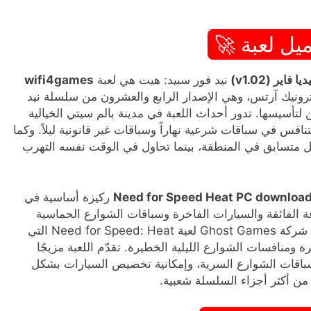
يل لعبة 🚀
نيد فور سبيد: هيت هي لعبة
wifi4games
ونيك آرتس، وهي الإصدار الرابع والعشرون من سلسلة نيد
 لتأسيسها. تدور أحداث اللعبة في مدينة بالم سيتي الخيالية
فس في سباقات شرعية نهاراً وسباقات غير قانونية ليلاً. وكما
 متسابق في المنطقة، بينما تحاول في الوقت نفسه التهرب
Need for Speed Heat PC download
​​ركيزة أساسية في
ة الفائقة والسيارات الفاخرة وسباقات الشوارع الحماسية
لملايين اللاعبين حول العالم. وفي عام 2019، أطلقت شركة Ghost Games لعبة Need for Speed: Heat التي
ة ومنافسات الشوارع الليلية الخطيرة. تقدّم اللعبة مزيجًا
ة سباقات الشوارع السرية، وإمكانية تخصيص السيارات بشكل
من أكثر أجزاء السلسلة شعبية.