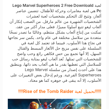
لعبة
Lego Marvel Superheroes 2 Free Downloald
Pc
هي لعبة مغامرات وحركة للأطفال، تتضمن عناصر
ألغاز، وتتيح لك التحكم بشخصيات لعبة لعشرات
الشخصيات الشهيرة من عالم مارفل. من الصعب إنكار أن
ألعاب ليغو تتبع أسلوبًا مميزًا. فعلى مدار أكثر من عقد،
تمكنت من إنتاج ألعاب بشكل منتظم، وغالبًا ما تصدر نسخًا
متعددة من سلاسل مختلفة في عام واحد. يكمن سر نجاحها
في نجاح هذا الأسلوب. فبينما قد تعتمد كل لعبة في
السلسلة على نفس مزيج حل الألغاز المبسط والقتال
السهل، إلا أنها تجمع بين حس فكاهي رائع وحب واضح
للشخصيات التي تمثلها. تُعد ألعاب ليغو بمثابة رسائل حب
للسلاسل التي تغطيها بقدر ما هي ألعاب بحد ذاتها، وينطبق
هذا على أحدث إصدار من سلسلة Lego Marvel
Superheroes الفرعية. ورغم إدخال بعض التغييرات على
الأسلوب، إلا أنه يبقى في جوهره كما هو معتاد.
!!!!!
تحميل لعبة Rise of the Tomb Raider
!!!!