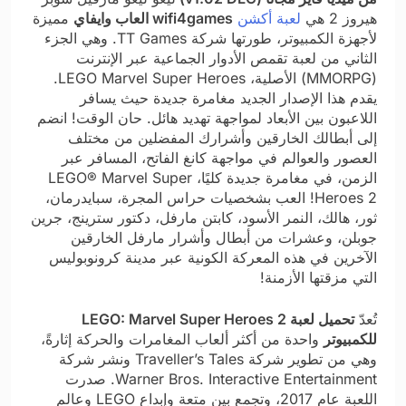
هيروز 2 هي
لعبة أكشن
wifi4games العاب وايفاي
مميزة
لأجهزة الكمبيوتر، طورتها شركة TT Games. وهي الجزء
الثاني من لعبة تقمص الأدوار الجماعية عبر الإنترنت
(MMORPG) الأصلية، LEGO Marvel Super Heroes.
يقدم هذا الإصدار الجديد مغامرة جديدة حيث يسافر
اللاعبون بين الأبعاد لمواجهة تهديد هائل. حان الوقت! انضم
إلى أبطالك الخارقين وأشرارك المفضلين من مختلف
العصور والعوالم في مواجهة كانغ الفاتح، المسافر عبر
الزمن، في مغامرة جديدة كليًا، LEGO® Marvel Super
Heroes 2! العب بشخصيات حراس المجرة، سبايدرمان،
ثور، هالك، النمر الأسود، كابتن مارفل، دكتور سترينج، جرين
جوبلن، وعشرات من أبطال وأشرار مارفل الخارقين
الآخرين في هذه المعركة الكونية عبر مدينة كرونوبوليس
التي مزقتها الأزمنة!
تُعدّ
تحميل لعبة LEGO: Marvel Super Heroes 2
للكمبيوتر
واحدة من أكثر ألعاب المغامرات والحركة إثارةً،
وهي من تطوير شركة Traveller’s Tales ونشر شركة
Warner Bros. Interactive Entertainment. صدرت
اللعبة عام 2017، وتجمع بين متعة وإبداع LEGO وعالم