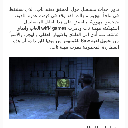
تدور أحداث مسلسل حول المحقق ديفيد تاب، الذي يستيقظ
في ملجأ مهجور متهالك. لقد وقع في قبضة عدوه اللدود،
جيجسو. مهووسًا بالقبض على هذا القاتل المتسلسل،
استهلكته مهمة تاب ودمرت
wifi4games العاب وايفاي
عائلته، مما أدى إلى الطلاق والانهيار العقلي والهجر. والأسوأ
من
تحميل لعبة Saw للكمبيوتر من ميديا فاير
ذلك، أن هذه
المطاردة المحمومة دمرت مهنة تاب.