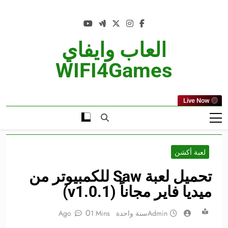
Ski
t
conten
العاب وايفاي
WIFI4Games
Live Now
لعبة أكشن
تحميل لعبة Saw للكمبيوتر من
ميديا فاير مجاناً (v1.0.1)
0
Admin
سنة واحدة Ago
1 Mins