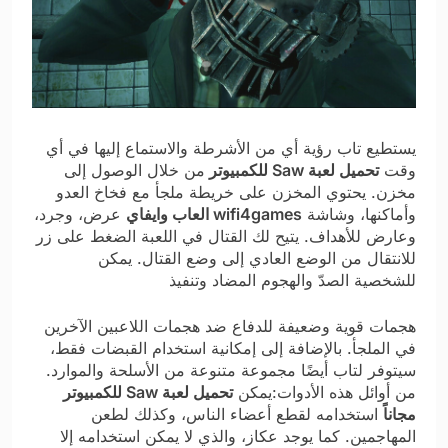
يستطيع تاب رؤية أي من الأشرطة والاستماع إليها في أي
وقت
تحميل لعبة Saw للكمبيوتر
من خلال الوصول إلى
مخزن. يحتوي المخزن على خريطة ملجأ مع فخاخ العدو
وأماكنها، وشاشة
wifi4games العاب وايفاي
عرض، وجرد،
وعارض للأهداف. يتيح لك القتال في اللعبة الضغط على زر
للانتقال من الوضع العادي إلى وضع القتال. يمكن
للشخصية الصدّ والهجوم المضاد وتنفيذ
هجمات قوية وضعيفة للدفاع ضد هجمات اللاعبين الآخرين
في الملجأ. بالإضافة إلى إمكانية استخدام القبضات فقط،
سيتوفر لتاب أيضًا مجموعة متنوعة من الأسلحة والموارد.
من أوائل هذه الأدوات:يمكن
تحميل لعبة Saw للكمبيوتر
مجاناً
استخدامه لقطع أعضاء الناس، وكذلك لطعن
المهاجمين. كما يوجد عكاز، والذي لا يمكن استخدامه إلا