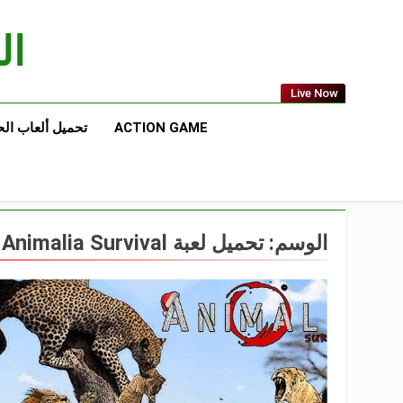
Ski
t
الع
conten
Live Now
ACTION GAME
تحميل ألعاب ال
الوسم:
تحميل لعبة Animalia Survival من ميديا فاير بحجم صغير للكمبيوتر