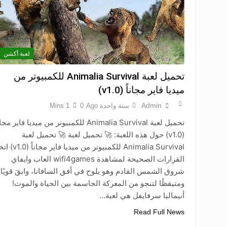
لعبة أكشن
تحميل لعبة Animalia Survival للكمبيوتر من
ميديا فاير مجاناً (v1.0)
Admin
سنة واحدة Ago
0
1 Mins
تحميل لعبة Animalia Survival للكمبيوتر من ميديا فاير مجا
(v1.0) حول هذه اللعبة: 🚀 تحميل لعبة 🚀 تحميل لعبة
Animalia Survival للكمبيوتر من ميديا فاير م
القرارات الصحيحة لمشاهدة wifi4games العاب وايفاي
شروق الشمس القادم وهو يلوح في أفق السافانا، وابقَ قويًا
ومتيقظًا لتنجو من المعركة الحاسمة بين الحياة والموت!
أنيماليا سرفايفل هي لعبة…
Read Full News