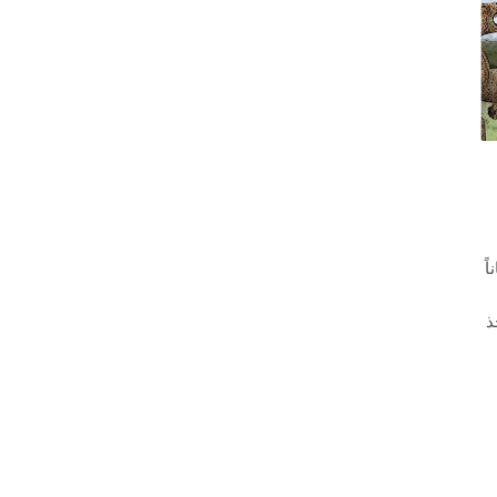
ناً
جاناً (v1.0) اتخذ