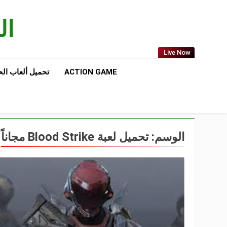
Ski
t
الع
conten
Live Now
ACTION GAME
تحميل ألعاب ال
الوسم:
تحميل لعبة Blood Strike مجاناً