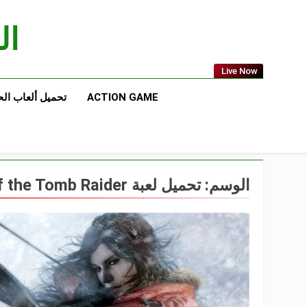
Ski
t
الع
conten
Live Now
ACTION GAME
تحميل ألعاب ال
الوسم:
تحميل لعبة Rise of the Tomb Raider للكمبيوتر ماناً