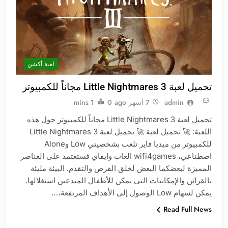
لعبة أكشن
تحميل لعبة Little Nightmares 3 مجاناً للكمبيوتر
admin
7 أشهر ago
0
1 mins
تحميل لعبة Little Nightmares 3 مجاناً للكمبيوتر حول هذه
اللعبة: 🚀 تحميل لعبة 🚀 تحميل لعبة Little Nightmares 3
للكمبيوتر من ميديا فاير تلعب بشخصيتي Low وAlone
اصطناعي، wifi4games العاب وايفاي فستعتمد على العناصر
المميزة لبعضكما البعض لخلق الفرص والتقدم. البيئة مليئة
بالقرائن والإمكانيات التي يمكن للأطفال المبدعين استغلالها.
يمكن لسهام Low الوصول إلى الأهداف المرتفعة،…
Read Full News