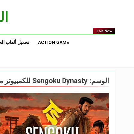
Ski
t
الع
conten
Live Now
ACTION GAME
تحميل ألعاب ال
الوسم:
Sengoku Dynasty للكمبيوتر من ميديا فاير مجاناً