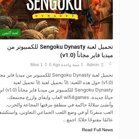
لعبة أكشن
تحميل لعبة Sengoku Dynasty للكمبيوتر من
ميديا فاير مجاناً (v1.0)
Admin
سنة واحدة Ago
0
1 Mins
تحميل لعبة Sengoku Dynasty للكمبيوتر من ميديا فاير مج
(v1.0) حول هذه اللعبة: 🚀 تحميل لعبة 🚀 تحميل لعبة
Sengoku Dynasty للكمبيوتر من ميديا فاير مجاناً
حياةً جديدة، wifi4games العاب وايفاي وازرع مجتمعك،
وأنشئ سلالةً حاكمة في منطقةٍ مزقتها المجاعة والحرب.
العب منفردًا أو في وضع اللعب الجماعي التعاوني، واستكش
عالمًا مفتوحًا خلابًا. اجمع…
Read Full News