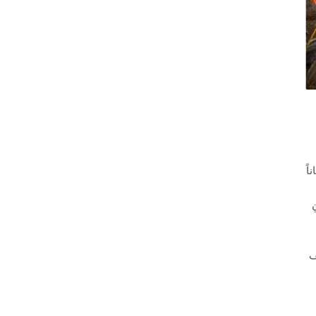
اناً
 (v1.0) ابنِ
ف