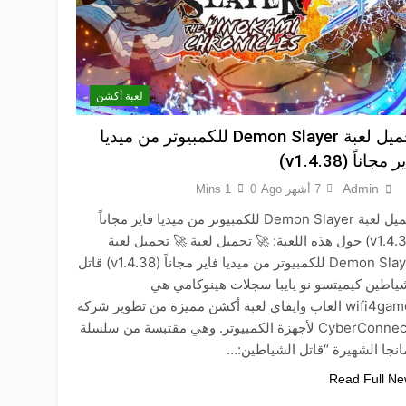
لعبة أكشن
تحميل لعبة Demon Slayer للكمبيوتر من ميديا
 مجاناً (v1.4.38)
Admin
7 أشهر Ago
0
1 Mins
تحميل لعبة Demon Slayer للكمبيوتر من ميديا فاير مجاناً
(v1.4.38) حول هذه اللعبة: 🚀 تحميل لعبة 🚀 تحميل لعبة
Demon Slayer للكمبيوتر من ميديا فاير مجاناً (v1.4.38) قاتل
ياطين كيميتسو نو يايبا سجلات هينوكامي هي
wifi4games العاب وايفاي لعبة أكشن مميزة من تطوير شركة
CyberConnect2 لأجهزة الكمبيوتر. وهي مقتبسة من سلسلة
انجا الشهيرة “قاتل الشياطين:…
Read Full N