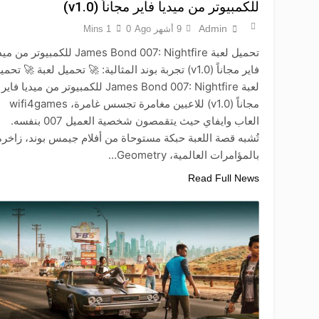
للكمبيوتر من ميديا فاير مجاناً (v1.0)
Admin
9 أشهر Ago
0
1 Mins
تحميل لعبة James Bond 007: Nightfire للكمبيوتر من
فاير مجاناً (v1.0) تجربة بوند المثالية: 🚀 تحميل لعبة 🚀 تحم
لعبة James Bond 007: Nightfire للكمبيوتر من ميديا فاير
مجاناً (v1.0) للاعبين مغامرة تجسس غامرة، wifi4games
العاب وايفاي حيث يتقمصون شخصية العميل 007 بنفسه.
تُشبه قصة اللعبة حبكة مستوحاة من أفلام جيمس بوند، زاخرة
بالمؤامرات العالمية، Geometry…
Read Full News