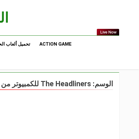
Ski
t
الع
conten
Live Now
ACTION GAME
تحميل ألعاب ال
الوسم:
The Headliners للكمبيوتر من ميديا فاير مجااً