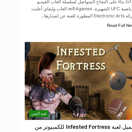
(v1.0) بناءً على النجاح المتواصل لسلسلة ألعاب الفيديو
الرياضية UFC الشهيرة، wifi4games العاب وايفاي أعلنت
Ele المطورة للعبة عن إصدارها…
Read Full N
لعبة أكشن
تحميل لعبة Infested Fortress للكمبيوتر من