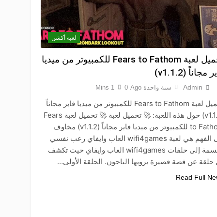
لعبة أكشن
تحميل لعبة Fears to Fathom للكمبيوتر من ميديا
 مجاناً (v1.1.2)
Admin
سنة واحدة Ago
0
1 Mins
تحميل لعبة Fears to Fathom للكمبيوتر من ميديا فاير مجاناً
(v1.1.2) حول هذه اللعبة: 🚀 تحميل لعبة 🚀 تحميل لعبة Fears
to Fathom للكمبيوتر من ميديا فاير مجاناً (v1.1.2) مخاوف
إلى الفهم هي لعبة wifi4games العاب وايفاي رعب نفسي
مقسمة إلى حلقات wifi4games العاب وايفاي حيث تكشف
حلقة عن قصة قصيرة يرويها الناجون. الحلقة الأولى…
Read Full N