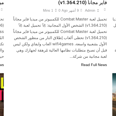
فاير مجاناً (v1.364.210)
ميدي
Admin
9 أشهر Ago
0
1 Mins
 ميديا
تحميل لعبة Combat Master للكمبيوتر من ميديا فاير مجاناً
يل
(v1.364.210) الشخص الأول المجانية: 🚀 تحميل لعبة 🚀
تحميل لعبة Combat Master للكمبيوتر من ميديا فاير مجاناً
(v1.364.210) تحظى ألعاب إطلاق النار من منظور الشخص
الأول بشعبية واسعة، wifi4games العاب وايفاي ولكن ليس
تكت
قبل أن تصبح متطلبات نظامها العالية مُرهقة لجهازك وهي
وال
لعبة مجانية من شركة…
حيث
ews
Read Full News