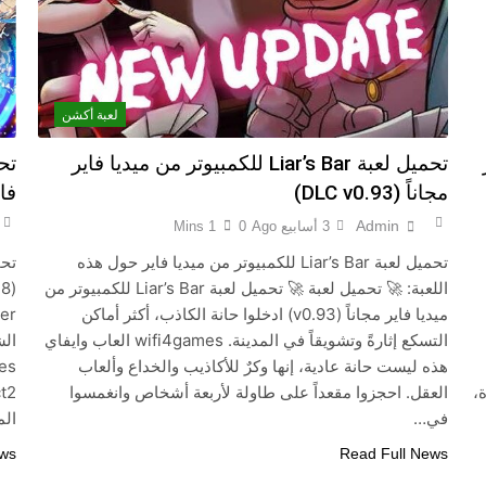
لعبة أكشن
تحميل لعبة Liar’s Bar للكمبيوتر من ميديا فاير
مجاناً (DLC v0.93)
فاير
Admin
3 أسابيع Ago
0
1 Mins
تحميل لعبة Liar’s Bar للكمبيوتر من ميديا فاير حول هذه
اللعبة: 🚀 تحميل لعبة 🚀 تحميل لعبة Liar’s Bar للكمبيوتر من
ميديا فاير مجاناً (v0.93) ادخلوا حانة الكاذب، أكثر أماكن
التسكع إثارةً وتشويقاً في المدينة. wifi4games العاب وايفاي
الش
هذه ليست حانة عادية، إنها وكرٌ للأكاذيب والخداع وألعاب
،
العقل. احجزوا مقعداً على طاولة لأربعة أشخاص وانغمسوا
في…
الم
ews
Read Full News