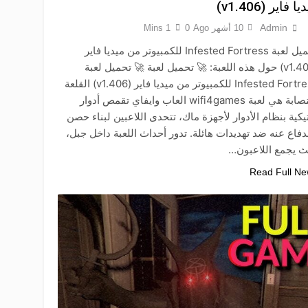
ا فاير (v1.406)
Admin
10 أشهر Ago
0
1 Mins
تحميل لعبة Infested Fortress للكمبيوتر من ميديا فاير
(v1.406) حول هذه اللعبة: 🚀 تحميل لعبة 🚀 تحميل لعبة
Infested Fortress للكمبيوتر من ميديا فاير (v1.406) القلعة
المُصابة هي لعبة wifi4games العاب وايفاي تقمص أدوار
يكية بنظام الأدوار لأجهزة ماك، تتحدى اللاعبين لبناء حصن
دفاع عنه ضد تهديدات هائلة. تدور أحداث اللعبة داخل جبل،
 يجمع اللاعبون…
Read Full N