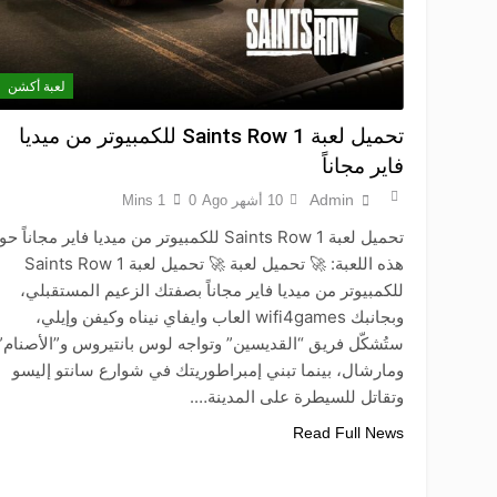
لعبة أكشن
تحميل لعبة Saints Row 1 للكمبيوتر من ميديا
فاير مجاناً
Admin
10 أشهر Ago
0
1 Mins
تحميل لعبة Saints Row 1 للكمبيوتر من ميديا فاير مجاناً 
هذه اللعبة: 🚀 تحميل لعبة 🚀 تحميل لعبة Saints Row 1
للكمبيوتر من ميديا فاير مجاناً بصفتك الزعيم المستقبلي،
وبجانبك wifi4games العاب وايفاي نيناه وكيفن وإيلي،
ستُشكّل فريق “القديسين” وتواجه لوس بانتيروس و”الأصنام”
ومارشال، بينما تبني إمبراطوريتك في شوارع سانتو إليسو
وتقاتل للسيطرة على المدينة….
Read Full News