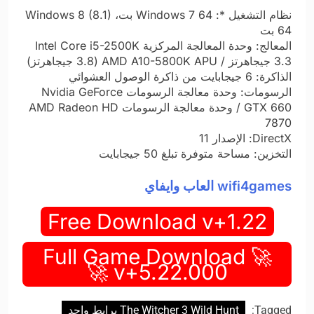
نظام التشغيل *: Windows 7 64 بت، Windows 8 (8.1)
64 بت
المعالج: وحدة المعالجة المركزية Intel Core i5-2500K
3.3 جيجاهرتز / AMD A10-5800K APU (3.8 جيجاهرتز)
الذاكرة: 6 جيجابايت من ذاكرة الوصول العشوائي
الرسومات: وحدة معالجة الرسومات Nvidia GeForce
GTX 660 / وحدة معالجة الرسومات AMD Radeon HD
7870
DirectX: الإصدار 11
التخزين: مساحة متوفرة تبلغ 50 جيجابايت
wifi4games العاب وايفاي
Free Download v+1.22
🚀 Full Game Download
v+5.22.000 🚀
Tagged:
The Witcher 3 Wild Hunt برابط واحد