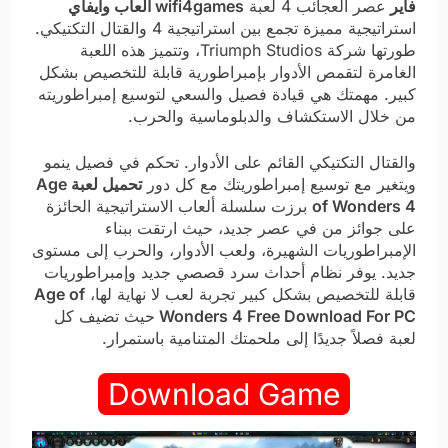
فاير
عصر العجائب 4 لعبة
wifi4games العاب وايفاي
استراتيجية مميزة تجمع بين استراتيجية 4 والقتال التكتيكي.
طورتها شركة Triumph Studios، وتتميز هذه اللعبة
الغامرة لتقمص الأدوار بإمبراطورية قابلة للتخصيص بشكل
كبير. مهمتك هي قيادة فصيل والسعي لتوسيع إمبراطوريته
من خلال الاستكشاف والدبلوماسية والحرب.
والقتال التكتيكي القائم على الأدوار. تحكم في فصيل ينمو
ويتغير مع توسيع إمبراطوريتك مع كل دور
تحميل لعبة Age
of Wonders 4
برزت سلسلة ألعاب الاستراتيجية الحائزة
على جوائز من في عصر جديد، حيث ارتقت ببناء
الإمبراطوريات الشهيرة، ولعب الأدوار، والحرب إلى مستوى
جديد. يوفر نظام أحداث سرد قصصي جديد وإمبراطوريات
قابلة للتخصيص بشكل كبير تجربة لعب لا نهاية لها،
Age of
Wonders 4 Free Download For PC
حيث تضيف كل
لعبة فصلاً جديدًا إلى ملحمتك المتنامية باستمرار.
Download Game