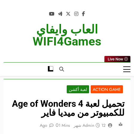
Ski
t
conten
العاب وايفاي
WIFI4Games
Live Now
ACTION GAME
لعبة أكشن
تحميل لعبة Age of Wonders 4
للكمبيوتر من ميديا فاير
0
12 شهر Ago
Admin
1 Mins