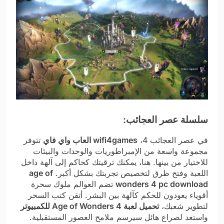
سلسلة عصر العجائب:
في عصر العجائب 4،
wifi4games العاب واي فاي
تتوفر
مجموعة واسعة من الإمبراطوريات والوحدات والبيئات
للاختيار من بينها. هنا، يمكنك ترقيتك كحاكم إلى آلهة داخل
اللعبة وفتح طرق لتخصيص تجربتك بشكل أكبر.
age of
wonders 4 pc download
تضم العوالم ملوك سحرة
أقوياء يعودون للحكم كآلهة بين البشر. أتقن كتب السحر
لتطوير شعبك،
تحميل لعبة Age of Wonders 4 للكمبيوتر
واستعد لصراع هائل سيرسم ملامح العصور المستقبلية.