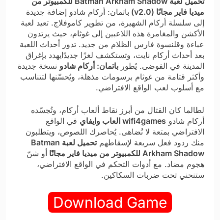
تحميل لعبة Batman Arkham Shadow للكمبيوتر من
ميديا فاير مجانًا (v2.0)
باتمان: أركام شادو إضافة جديدة
إلى سلسلة أركام الشهيرة، من تطوير كاموفلاج. تعيد لعبة
الأكشن والمغامرة هذه اللاعبين إلى غوثام، حيث يرتدون
عباءة وقلنسوة فارس الظلام من جديد. تدور أحداث اللعبة
بعد أحداث أركام نايت، وتستكشف لغزًا جديدًايهدد بإغراق
المدينة في الفوضى. يُطور
باتمان: أركام شادو
نسخة جديدة
وأكثر قتامة من غوثام برسومات مذهلة، ويُحسّنها لتتناسب
مع أسلوب لعب الواقع الافتراضي.
لطالما كان القتال من أبرز نقاط ألعاب أركام، وتُجسّده
أركام شادو
wifi4games العاب وايفاي
في الواقع
الافتراضي بمتعة لا تُضاهى. يُحاصرك اللصوص، ويتطلبون
منك ردود فعل سريعة لإسقاطهم
تحميل لعبة Batman
Arkham Shadow للكمبيوتر من ميديا فاير مجانًا
أو شنّ
هجوم مضاد. مع أدوات التحكم في الواقع الافتراضي،
ستنحني تحت ضربات السكاكين.
Download Game