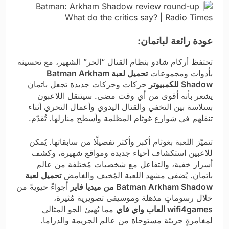
عودة رائعة لباتمان:
تحتفظ أركام شادو بنظام القتال “الحر” الشهير، مع تحسينه
بأدوات ومجموعات
تحميل لعبة Batman Arkham
Shadow للكمبيوتر
حركات وحركات جديدة تجعل باتمان
يشعر بأنه أقوى من أي وقت مضى. سيتنقل اللاعبون
بسلاسة بين التخفي والقتال اليدوي وأعمال التحري أثناء
تنقلهم في شوارع غوثام المظلمة وأسطح منازلها. تُقدّم.
تتميّز اللعبة بغوثام أكبر وأكثر تفصيلًا من سابقاتها. يُمكن
للاعبين استكشاف أحياء جديدة ومواقع شهيرة، وكشف
أسرار خفية، والتفاعل مع شخصيات مُختلفة من عالم
باتمان. يُضفي مشهد اللعبة المُخيف والغامض
تحميل لعبة
Batman Arkham Shadow من ميديا فاير
أجواءً حيويةً من
خلال رسوماتٍ مذهلة وموسيقى تصويرية مُثيرة،
wifi4games العاب واي فاي
مما يُهيئ الجو المثالي
لمغامرةٍ جريئة مستوحاة من عالم الجريمة والدراما.