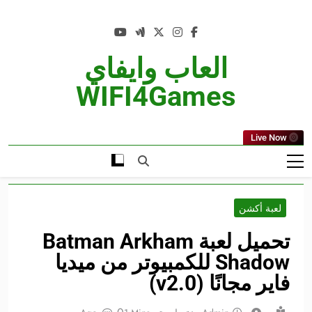
Ski
t
conten
العاب وايفاي
WIFI4Games
Live Now
لعبة أكشن
تحميل لعبة Batman Arkham
Shadow للكمبيوتر من ميديا
فاير مجانًا (v2.0)