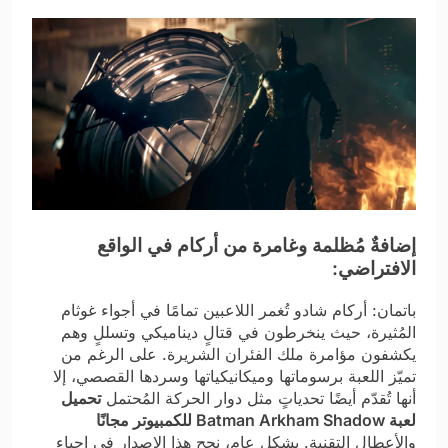
إضافةٌ مُظلمة وغامرة من أركام في الواقع
الافتراضي:
باتمان: أركام شادو تُغمر اللاعبين تمامًا في أجواء غوثام
المُثيرة، حيث ينخرطون في قتالٍ ديناميكي وتسللٍ وهم
يكشفون مؤامرة ملك الفئران الشريرة. على الرغم من
تميّز اللعبة برسوماتها وميكانيكياتها وسردها القصصي، إلا
أنها تُقدّم أيضًا تحدياتٍ مثل دوار الحركة المُحتمل
تحميل
لعبة Batman Arkham Shadow للكمبيوتر مجانًا
والأعطال التقنية. بشكل عام، نجح هذا الإصدار في إحياء