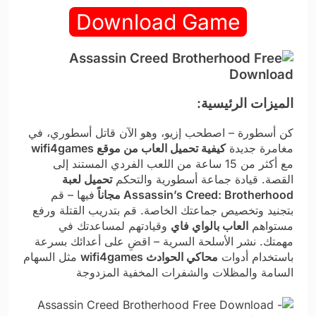
Download Game
الميزات الرئيسية:
كن أسطورة – اصطحب إزيو، وهو الآن قاتل أسطوري، في
مغامرة جديدة
كيفية تحميل العاب من موقع wifi4games
مع أكثر من 15 ساعة من اللعب الفردي المستند إلى
القصة. قيادة جماعة أسطورية والتحكم
تحميل لعبة
Assassin’s Creed: Brotherhood مجاناً
فيها – قم
بتجنيد وتخصيص جماعتك الخاصة. قم بتدريب القتلة ورفع
مستواهم
العاب بالواي فاي
وقيادتهم لمساعدتك في
مهمتك. نشر الأسلحة السرية – اقضِ على أعدائك بسرعة
باستخدام أدوات
محاكي الحوادث wifi4games
مثل السهام
السامة والمظلات والشفرات المخفية المزدوجة