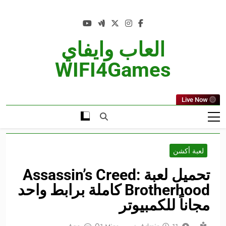
Ski
t
conten
العاب وايفاي
WIFI4Games
Live Now
لعبة أكشن
تحميل لعبة Assassin’s Creed:
Brotherhood كاملة برابط واحد
مجاناً للكمبيوتر