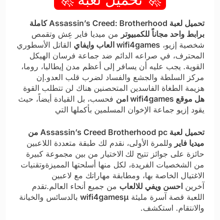
تحميل لعبة Assassin’s Creed: Brotherhood كاملة
برابط واحد مجاناً للكمبيوتر
من ميديا فاير عِش وتقمص
شخصية إزيو،
wifi4games العاب وايفاي
القاتل الأسطوري
المحترف، في صراعه الدائم ضد جماعة فرسان الهيكل
القوية. يجب عليه أن يسافر إلى أعظم مدن إيطاليا، روما،
مركز السلطة والجشع والفساد لضرب قلب العدو.إن
هزيمة الطغاة الفاسدين المتحصنين هناك لن تتطلب القوة
هل موقع wifi4games امن
فحسب، بل القيادة أيضاً، حيث
يقود إزيو جماعة الإخوان المسلمين بأكملها التي
تحميل لعبة Assassin’s Creed Brotherhood pc من
ميديا فاير
وللمرة الأولى، نقدم لك طبقة متعددة اللاعبين
حائزة على جوائز تتيح لك
الاختيار من بين مجموعة كبيرة
من الشخصيات الفريدة، لكل منها أسلحتها المميزةوتقنيات
الاغتيال الخاصة بها، ومطابقة مهاراتك مع لاعبين
آخرين
احسن ويفي للالعاب
من جميع أنحاء العالم.تقدم
اللعبة قصة آسرة مليئة
wifi4gamesμ
بالدسائس والخيانة
والانتقام. استكشف.