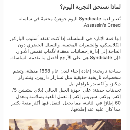
لماذا تستحق التجربة اليوم؟
تُعتبر لعبة
Syndicate
اليوم جوهرةً مخفيةً في سلسلة
Assassin’s Creed.
إنها قمة الإثارة في السلسلة: إذا كنت تفتقد أسلوب الباركور
الكلاسيكي، والشفرات المخفية، والتسلل الحضري دون
الحاجة إلى إدارة إحصائيات معقدة لألعاب تقمص الأدوار،
فإن
Syndicate
هي على الأرجح أفضل ما تقدمه السلسلة.
سياحة تاريخية: إعادة إحياء لندن عام 1868 مذهلة، وتضم
شخصيات تاريخية حقيقية مثل تشارلز داروين، وتشارلز
ديكنز، وألكسندر غراهام بيل.
تحديثات حديثة: على أجهزة الجيل الحالي (بلاي ستيشن 5/
إكس بوكس ​​سيريس إكس)، تعمل اللعبة بسلاسة بمعدل
60 إطارًا في الثانية، مما يجعل التنقل فيها أكثر متعةً بكثير
مما كان عليه عند إطلاقها.