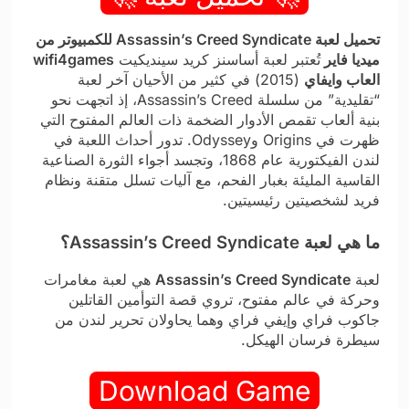
تحميل لعبة Assassin’s Creed Syndicate للكمبيوتر من
ميديا فاير
تُعتبر لعبة أساسنز كريد سينديكيت
wifi4games
العاب وايفاي
(2015) في كثير من الأحيان آخر لعبة
“تقليدية” من سلسلة Assassin’s Creed، إذ اتجهت نحو
بنية ألعاب تقمص الأدوار الضخمة ذات العالم المفتوح التي
ظهرت في Origins وOdyssey. تدور أحداث اللعبة في
لندن الفيكتورية عام 1868، وتجسد أجواء الثورة الصناعية
القاسية المليئة بغبار الفحم، مع آليات تسلل متقنة ونظام
فريد لشخصيتين رئيسيتين.
ما هي لعبة Assassin’s Creed Syndicate؟
لعبة
Assassin’s Creed Syndicate
هي لعبة مغامرات
وحركة في عالم مفتوح، تروي قصة التوأمين القاتلين
جاكوب فراي وإيفي فراي وهما يحاولان تحرير لندن من
سيطرة فرسان الهيكل.
Download Game