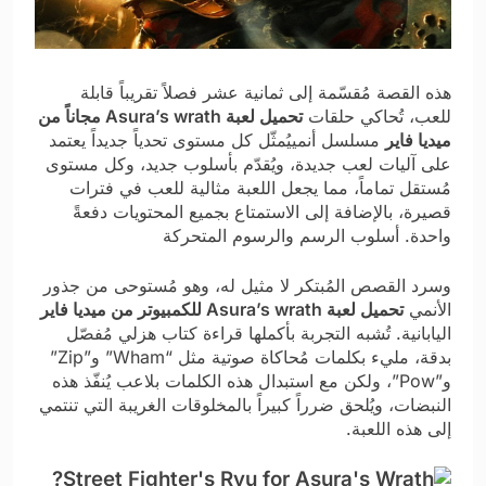
هذه القصة مُقسّمة إلى ثمانية عشر فصلاً تقريباً قابلة
للعب، تُحاكي حلقات
تحميل لعبة Asura’s wrath مجاناً من
ميديا فاير
مسلسل أنمييُمثّل كل مستوى تحدياً جديداً يعتمد
على آليات لعب جديدة، ويُقدّم بأسلوب جديد، وكل مستوى
مُستقل تماماً، مما يجعل اللعبة مثالية للعب في فترات
قصيرة، بالإضافة إلى الاستمتاع بجميع المحتويات دفعةً
واحدة. أسلوب الرسم والرسوم المتحركة
وسرد القصص المُبتكر لا مثيل له، وهو مُستوحى من جذور
الأنمي
تحميل لعبة Asura’s wrath للكمبيوتر من ميديا فاير
اليابانية. تُشبه التجربة بأكملها قراءة كتاب هزلي مُفصّل
بدقة، مليء بكلمات مُحاكاة صوتية مثل “Wham” و”Zip”
و”Pow”، ولكن مع استبدال هذه الكلمات بلاعب يُنفّذ هذه
النبضات، ويُلحق ضرراً كبيراً بالمخلوقات الغريبة التي تنتمي
إلى هذه اللعبة.