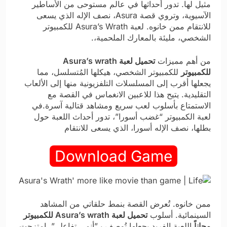
مثيل لها. تدور أحداثها في عالم مستوحى من الأساطير
الآسيوية، وتروي قصة Asura، نصف الإله الذي يسعى
للانتقام ممن خانوه. لعبة Asura’s Wrath للكمبيوتر
الشخصي، مليئة بالمعارك الملحمية،.
من أهم مميزات
تحميل لعبة Asura’s wrath
للكمبيوتر
للكمبيوتر الشخصي، هيكلها المُتسلسل، مما
يجعلها أقرب إلى المسلسلات التلفزيونية منها إلى الألعاب
التقليدية. يتيح هذا للاعبين الانغماس في القصة مع
الاستمتاع بأسلوب لعب سريع ومشاهد قتالية آسرة.في
لعبة الكمبيوتر “غضب أسورا”، تدور أحداث اللعبة حول
بطلها، نصف الإله أسورا، الذي يسعى للانتقام
Download Game
ممن خانوه. تُعرض القصة بنمط حلقاتي من المشاهد
السينمائية. أسلوب
تحميل لعبة Asura’s wrath للكمبيوتر
مجاناً
اللعبة الفريد يجعلها تُوصف بـ”أنمي تفاعلي”. امتزجت