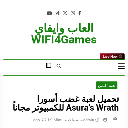
Ski
t
conten
العاب وايفاي
WIFI4Games
Live Now
لعبة أكشن
تحميل لعبة غضب أسورا
Asura’s Wrath للكمبيوتر مجاناً
0
Admin
سنة واحدة Ago
1 Mins