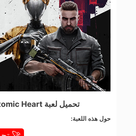
تحميل لعبة Atomic Heart للكمبيوتر من ميديا فاير مجاناً
حول هذه اللعبة:
🚀 تحم