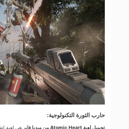
حارب الثورة التكنولوجية:
تحميل لعبة Atomic Heart من ميديا فاير
هي لعبة إط