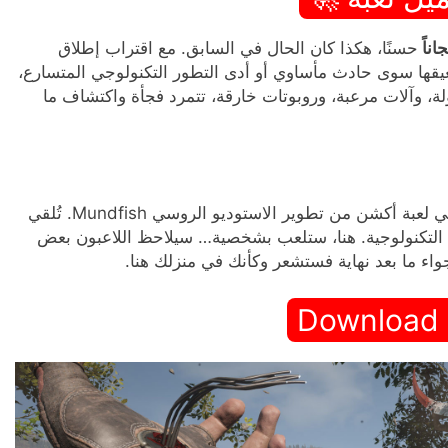
حسنًا، هكذا كان الحال في السابق. مع اقتراب إطلاق
عيقها سوى حادث مأساوي أو أدى التطور التكنولوجي المتسارع،
، وآلات مرعبة، وروبوتات خارقة، تتمرد فجأة واكتشاف ما
هي لعبة أكشن من تطوير الاستوديو الروسي Mundfish. تُلقي
ت التكنولوجية. هنا، ستلعب بشخصية… سيلاحظ اللاعبون بعض
واء ما بعد نهاية فستشعر وكأنك في منزلك هنا.
Download