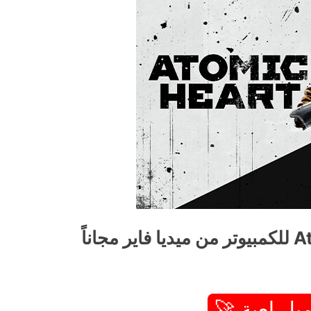
يل لعبة 🚀