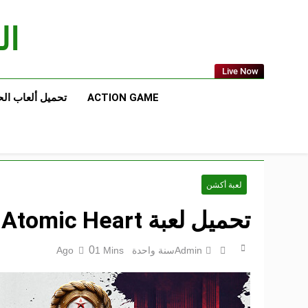
Ski
t
الع
conten
Live Now
ACTION GAME
تحميل ألعاب ال
لعبة أكشن
تحميل لعبة Atomic Heart للكمبيوتر من ميديا فاير مجاناً
0
Admin
سنة واحدة Ago
1 Mins