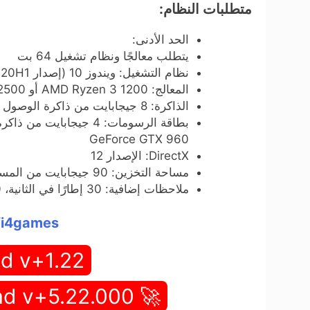
متطلبات النظام:
الحد الأدنى:
يتطلب معالجًا ونظام تشغيل 64 بت
نظام التشغيل: ويندوز 10 (إصدار 20H1 أو أحدث، إصدارات 64 بت)
المعالج: AMD Ryzen 3 1200 أو Intel Core i5-2500
الذاكرة: 8 جيجابايت من ذاكرة الوصول العشوائي (RAM)
GeForce GTX 960
DirectX: الإصدار 12
مساحة التخزين: 90 جيجابايت من المساحة المتوفرة
ملاحظات إضافية: 30 إطارًا في الثانية، 1920 × 1080 في وضع السكون
wifi4games العاب و
d v+1.22
🚀 Full Game Download v+5.22.000 🚀