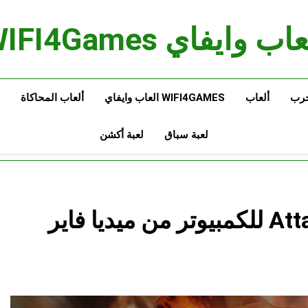
اب وايفاي WIFI4Games
حرب
ألعاب
WIFI4GAMES العاب وايفاي
ألعاب المحاكاة
لعبة سباق
لعبة أكشن
تحميل لعبة Attack on Titan 2 للكمبيوتر من ميديا فاير