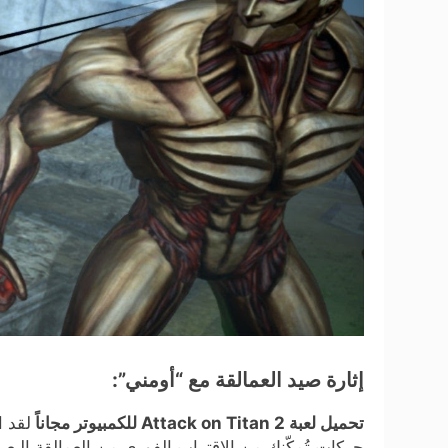
إثارة صيد العمالقة مع “أومني”:
تحميل لعبة Attack on Titan 2 للكمبيوتر مجاناً
لقد ا
حركاتٍ تُمكّنك من الاقتراب الفوري من العمالقة الب