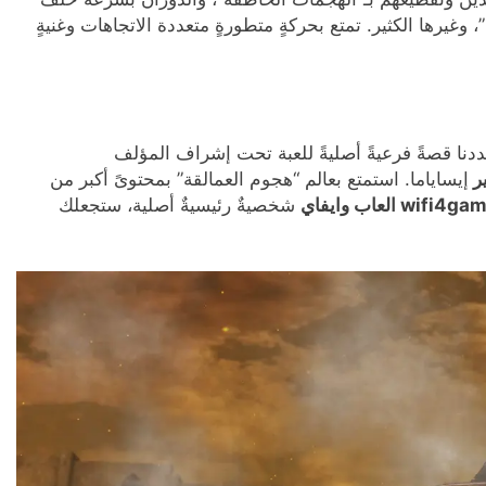
غيرها الكثير. تمتع بحركةٍ متطورةٍ متعددة الاتجاهات وغنيةٍ
نا قصةً فرعيةً أصليةً للعبة تحت إشراف المؤلف
إيساياما. استمتع بعالم “هجوم العمالقة” بمحتوىً أكبر من
wifi4 العاب وايفاي
شخصيةٌ رئيسيةٌ أصلية، ستجعلك