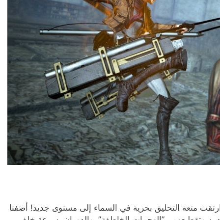
رتقت متعة التحليق بحرية في السماء إلى مستوى جديد! أضفنا
عيدين وتقطيعهم بـ”الهجمات الخاطفة”، والدوران بسرعة خلف