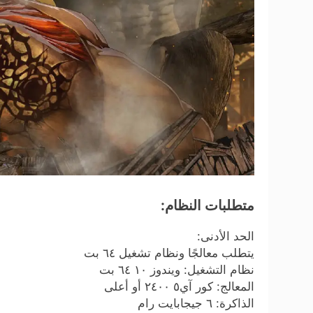
متطلبات النظام:
الحد الأدنى:
يتطلب معالجًا ونظام تشغيل ٦٤ بت
نظام التشغيل: ويندوز ١٠ ٦٤ بت
المعالج: كور آي٥ ٢٤٠٠ أو أعلى
الذاكرة: ٦ جيجابايت رام