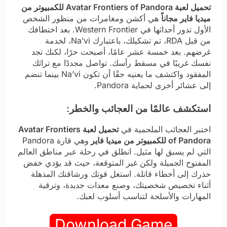
تحميل لعبة Avatar Frontiers of Pandora للكمبيوتر من
ميديا فاير مجاناً
هي أكشن ومغامرات من منظور الشخص
الأول تدور أحداثها في Western Frontier. بعد اختطافك
من قبل RDA، تم تشكيلك، باعتبارك Na’vi، لخدمة
غرضهم. بعد خمسة عشر عامًا، أصبحت حرًا، لكنك تجد
نفسك غريبًا في مسقط رأسك. تواصل مجددًا مع تراثك
المفقود واكتشف ما يعنيه حقًا أن تكون Na’vi بينما تنضم
إلى عشائر أخرى لحماية Pandora.
استكشف عالمًا من العجائب والخطر:
اختبر العجائب الملحمية في
تحميل لعبة Avatar Frontiers
of Pandora للكمبيوتر من ميديا فاير
وهي قارة Pandora
التي لم يسبق لها مثيل. انطلق في رحلة عبر مناطق العالم
المفتوح الجميلة ولكن غير المتوقعة، حيث قد يؤدي خفض
حذرك إلى أخطاء قاتلة. استغل قوتك ورشاقتك المذهلة
أثناء تخصيص شخصيتك، وصنع معدات جديدة، وترقية
المهارات والأسلحة لتناسب أسلوب لعبك.
Download Game