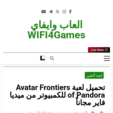
Ski
t
conten
العاب وايفاي
WIFI4Games
Live Now
لعبة أكشن
تحميل لعبة Avatar Frontiers
of Pandora للكمبيوتر من ميديا
فاير مجاناً