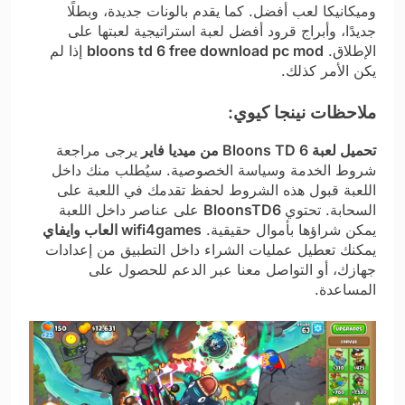
وميكانيكا لعب أفضل. كما يقدم بالونات جديدة، وبطلًا
جديدًا، وأبراج قرود أفضل لعبة استراتيجية لعبتها على
الإطلاق.
bloons td 6 free download pc mod
إذا لم
يكن الأمر كذلك.
ملاحظات نينجا كيوي:
تحميل لعبة Bloons TD 6 من ميديا فاير
يرجى مراجعة
شروط الخدمة وسياسة الخصوصية. سيُطلب منك داخل
اللعبة قبول هذه الشروط لحفظ تقدمك في اللعبة على
السحابة. تحتوي
BloonsTD6
على عناصر داخل اللعبة
يمكن شراؤها بأموال حقيقية.
wifi4games العاب وايفاي
يمكنك تعطيل عمليات الشراء داخل التطبيق من إعدادات
جهازك، أو التواصل معنا عبر الدعم للحصول على
المساعدة.