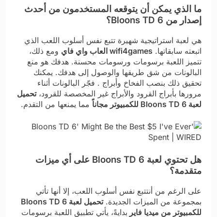
ما الذي يمكن أن يتوقعه المستخدمون من أحدث
إصدار من Bloons TD 6؟
هي لعبة استراتيجية شهيرة تتبع نفس أسلوب اللعب الذي
اتبعته سابقاتها.
wifi4games العاب واي فاي
ومع ذلك،
تتميز اللعبة برسومات ورسومات محسنة. هدفك هو منع
البالونات من شق طريقها والوصول إلى هدفك. يمكنك
تحقيق ذلك بنصب الفخاخ وأبراج . فجّر البالونات أثناء
مرورها بأبراج القرود والأبراج غير المخصصة للقرود،
تحميل
لعبة Bloons TD 6 للكمبيوتر مجاناً
مما يمنعها من التقدم.
هل تحتوي لعبة Bloons TD 6 على أي ميزات
متقدمة؟
على الرغم من أنتتبع نفس أسلوب اللعب، إلا أنها تأتي
بمجموعة من الميزات الجديدة.
تحميل لعبة Bloons TD 6
للكمبيوتر من ميديا فاير
بدايةً، يأتي تطبيق اللعبة برسومات