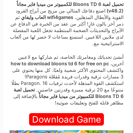
تحميل لعبة Bloons TD 6 للكمبيوتر من ميديا فاير مجاناً
(v48.2)
اصنع دفاعك المثالي من مزيج من أبراج القرود
القوية والأبطال المذهلين،
wifi4games العاب وايفاي
ثم
دمر آخر بالون غازٍ! أكثر من عقد من الخبرة في الدفاع عن
الأبراج والتحديثات الضخمة المنتظمة تجعل اللعبة المفضلة
لدى ملايين اللاعبين. استمتع بساعات لا حصر لها من ألعاب
الاستراتيجية مع.
أنشئ تحدياتك ومغامرتك الخاصة، ثم شاركها مع لاعبين
آخرين،
how to download bloons td 6 for free on pc
واكتشف المحتوى الأكثر شعبية ولعبًا. كل منها يحتوي على
3 مسارات ترقية وقدرات فريدة مُفعّلة Paragons!
استكشف القوة المذهلة لأحدث ترقيات Paragon. 16 بطلًا
متنوعًا مع 20 ترقية مميزة وقدرتين خاصتين.
تحميل لعبة
Bloons TD 6 للكمبيوتر من ميديا فاير مجاناً
بالإضافة إلى
مظاهر قابلة للفتح وتعليقات صوتية!
Download Game