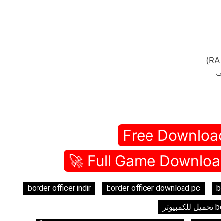
Free Downloa
border officer indir
border officer download pc
b
وتر