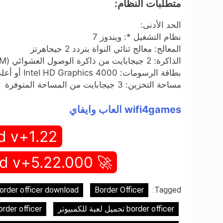
متطلبات النظام:
الحد الأدنى:
نظام التشغيل *: ويندوز 7
المعالج: معالج ثنائي النواة بتردد 2 جيجاهرتز
الذاكرة: 2 جيجابايت من ذاكرة الوصول العشوائي (RAM)
بطاقة الرسومات: Intel HD Graphics 4000 أو أعلى
مساحة التخزين: 3 جيجابايت من المساحة المتوفرة
wifi4games العاب وايفاي
d v+1.22
🚀 Full Game Download v+5.22.000 🚀
order officer download
Border Officer
Tagged:
border officer تحميل لعبة للكمبيوتر
border officer تحميل للكمبي