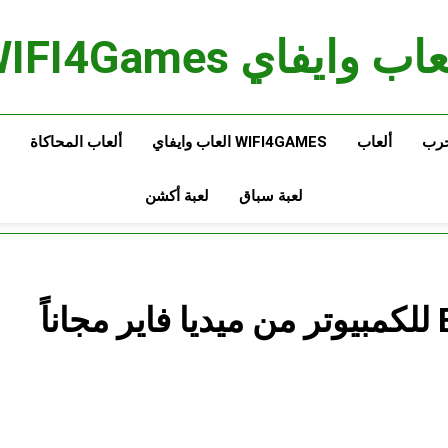
اب وايفاي WIFI4Games
حرب
ألعاب
WIFI4GAMES العاب وايفاي
ألعاب المحاكاة
لعبة سباق
لعبة أكشن
تحميل لعبة Border Officer للكمبيوتر من ميديا فاير مجاناً