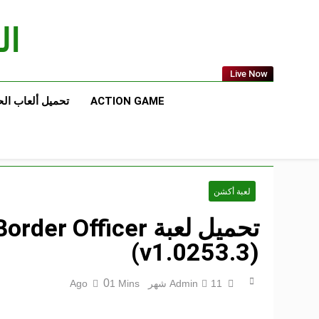
Ski
t
الع
conten
Live Now
ACTION GAME
تحميل ألعاب ال
لعبة أكشن
(v1.0253.3)
0
11 شهر Ago
Admin
1 Mins