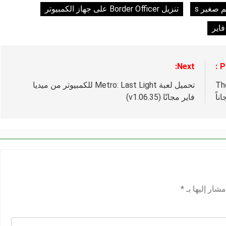
 صغير s
تنزيل Border Officer على جهاز الكمبيوتر
فاير
Next:
P
The
تحميل لعبة Metro: Last Light للكمبيوتر من ميديا
ناً
فاير مجانًا (v1.06.35)
شار إليها بـ
*