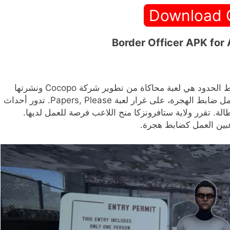
Download
ضابط الحدود هي لعبة محاكاة من تطوير شركة Cocopo ونشرتها
شركة Cheesecake. تتميز اللعبة بمحاكاة تفاعلية لعمل ضابط الهجرة، على غرار لعبة Papers, Please. تدور أحداث
لة. تقرر ولاية ستافرونزكا منح اللاعب فرصة للعمل لديها.
لاعبين العمل كضابط هجرة.