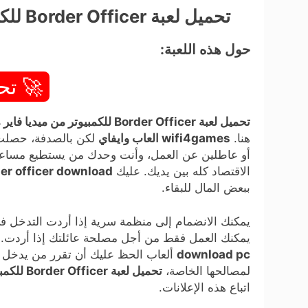
تحميل لعبة Border Officer للكمبيوتر من ميديا فاير مجاناً (v1.0253.3)
حول هذه اللعبة:
🚀 تح
تحميل لعبة Border Officer للكمبيوتر من ميديا فاير مجاناً (v1.0253.3)
هنا.
wifi4games العاب وايفاي
لكن بالصدفة، حصلت 
أو عاطلين عن العمل، وأنت وحدك من يستطيع مساعدت
الاقتصاد كله بين يديك. عليك
er officer download
ببعض المال للبقاء.
يمكنك الانضمام إلى منظمة سرية إذا أردت التدخل ف
يمكنك العمل فقط من أجل مصلحة عائلتك إذا أردت. إ
download pc
ألعاب الحظ عليك أن تقرر من يدخل ستا
لمصالحها الخاصة،
تحميل لعبة Border Officer للكمبيوتر من ميديا فاير بحجم صغير
اتباع هذه الإعلانات.