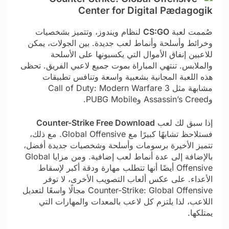
صُممت لعبة
CS:GO
لنظام ويندوز، وتتميز بشخصيات
وخرائط وأسلحة وأنماط لعب جديدة. بين الجولات، يمكن
للاعبين إنفاق الأموال التي يكسبونها على الأسلحة
والملابس. تنتهي المباراة بموت جميع لاعبي الفريق. تحظى
هذه اللعبة المجانية بشعبية واسعة وتنافس تطبيقات
مشابهة مثل Call of Duty: Modern Warfare 3
وAssassin’s Creed وPUBG Mobile.
إذا سبق لك لعب
Counter-Strike Free Download
فستلاحظ تشابهًا كبيرًا مع Global Offensive. مع ذلك،
تتميز الأخيرة برسومات وأسلحة وشخصيات جديدة أفضل،
بالإضافة إلى عدة أنماط لعب إضافية. ومن مزايا Global
Offensive أيضًا أنها تتطلب مهارة ودقة أكبر لإسقاط
الأعداء. على عكس ألعاب التصويب الأخرى، لا توفر
Counter-Strike: Global Offensive مجالًا واسعًا لتعديل
اللاعب، لذا يلتزم كل لاعب بالمعدات والمهارات التي
يمتلكها.