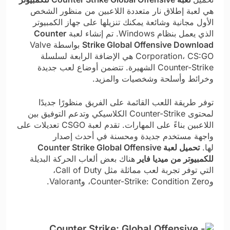
هي لعبة إطلاق نار متعددة اللاعبين من منظور الشخص
الأول مجانية وشائعة يمكنك تنزيلها على جهاز الكمبيوتر
الذي يعمل بنظام Windows. تم إنشاء لعبة
Counter
Strike Global Offensive Download
بواسطة Valve
Corporation، CS:GO هي الإضافة الرابعة لسلسلة
Counter-Strike الشهيرة. تتضمن أوضاع لعب جديدة
وخرائط وأسلحة وشخصيات والمزيد.
توفر طريقة اللعب القائمة على الفريق منظورًا جديدًا
لمحتوى Counter-Strike الكلاسيكي وتدعم التوفيق بين
اللاعبين بناءً على المهارات. تقدم لعبة CSGO تعديلات على
واجهة مستخدم جديدة ومحسنة في أحدث إصدار
لها.
تحميل لعبة Counter Strike Global Offensive
للكمبيوتر من ميديا فاير
هناك بعض ألعاب الحركة البديلة
التي توفر تجربة لعب مماثلة مثل Call of Duty،
وCounter-Strike: Condition Zero، وValorant.