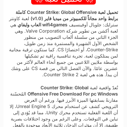
تحميل لعبة Counter Strike: Global Offensive كاملة
برابط واحد مجاناً للكمبيوتر من ميديا فاير (v1.0)
لعبة كاونتر
سترايك: جلوبال أوفينسيف
wifi4games العاب وايفاي
هي
لعبة أكشن من تطوير شركة Valve Corporation. وهي
الجزء الثاني من سلسلة ألعاب التصويب من منظور
الشخص الأول الشهيرة والمستمرة منذ زمن طويل،
Counter-Strike، أو اختصارًا CS. كما ستكون ترقية مجانية
لمن يمتلكون لعبة. تجربة تنافسية راقية تم تشكيلها
بواسطة ملايين اللاعبين من جميع أنحاء العالم لأكثر من
عشرين عامًا. والآن الفصل التالي من قصة CS على وشك
أن يبدأ. هذه هي لعبة Counter Strike 2.
تُعدّ واقعية لعبة
Counter Strike: Global
Offensive Free Download For pc Windows
المُحسّنة
مقارنةً بسابقتها الميزة الأبرز فيها. ورغم أن العرض
الترويجي كشف عن استخدام محرك Unreal Engine 5، إلا
أن اللعبة الفعلية تستخدم محرك Unity، مما قد يُؤدي إلى
تباين في التوقعات. وعلى الرغم من وجود اختلافات بصرية
طفيفة، إلا أن مؤثرات الدخان ثلاثية الأبعاد موجودة بالفعل