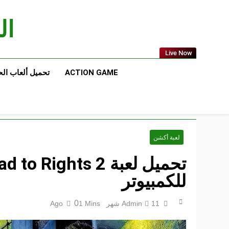
Ski
t
الع
conten
Live Now
ACTION GAME
تحميل ألعاب ال
لعبة أكشن
للكمبيوتر
0
11 شهر Ago
Admin
1 Mins