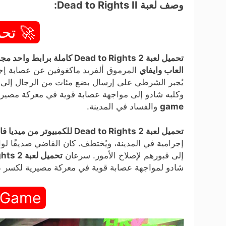
وصف لعبة Dead to Rights II:
🚀 تحم
تحميل لعبة Dead to Rights 2 كاملة برابط واحد مجاناً للكمبيوتر
العاب وايفاي
المرموق ألفريد ماكغوفين عن عصابة إجرا
يُجبر الشرطي على إرسال بضع مئات من الرجال إلى ق
وكلبه شادو إلى مواجهة عصابة قوية في معركة مصيرية
game
والفساد في المدينة.
تحميل لعبة Dead to Rights 2 للكمبيوتر من ميديا فاير
إجرامية في المدينة، ويُختطف. كان القاضي صديقًا ل
إلى قبورهم لإصلاح الأمور. سرعان
تحميل لعبة Dead to rights 2 للكمبيوتر
شادو لمواجهة عصابة قوية في معركة مصيرية لكسر دوا
 Game