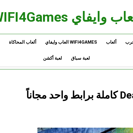
اب وايفاي WIFI4Games
حرب
ألعاب
WIFI4GAMES العاب وايفاي
ألعاب المحاكاة
لعبة سباق
لعبة أكشن
تحميل لعبة Dead to Rights 2 كاملة برابط واحد مجاناً