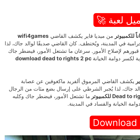
يل لعبة 🚀
من ميديا فاير يكشف القاضي
wifi4games
مية في المدينة، ويُختطف. كان القاضي صديقًا لوالد جاك، لذا
بورهم لإصلاح الأمور. سرعان ما تشتعل الأمور، فيضطر جاك
 لكسر دوامة الخيانة
download dead to rights 2 pc
يكشف القاضي المرموق ألفريد ماكغوفين عن عصابة
والد جاك، لذا يُجبر الشرطي على إرسال بضع مئات من الرجال
ما تشتعل الأمور، فيضطر جاك وكلبه
مة الخيانة والفساد في المدينة.
Download