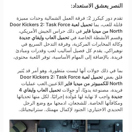
النصر يعشق الاستعداد:
تقدم دور كيكرز 2: فرقة العمل الشمالية وحدات مميزة
قابلة للعب، بما
تحميل لعبة Door Kickers 2: Task Force
North من ميديا فاير
في ذلك حراس الجيش الأمريكي،
وقسم الأنشطة الخاصة في
تحميل العاب وايفاي جديدة
وكالة المخابرات المركزية، وفرقة التدخل السريع في
نوهيراكي. يقدم كل فصيل أساليب لعب وقدرات ومبادئ
فريدة. بالإضافة إلى المهام الأساسية، توفر اللعبة محتوى،
بما في ذلك جولات أنها ليست متطورة، وهو أمر قد يُثير
قلق بعض
تحميل لعبة Door Kickers 2: Task Force
North للكمبيوتر من ميديا فاير
اللاعبين.العب عمليات
فريدة، مصنوعة يدويًا، أو جولات
تحميل العاب وايفاي 4
جديدة
واجب لا نهاية لها مُولّدة إجرائيًا. لكل منها تحدياتها
ومكافآتها الخاصة. للشجعان، ادمجها مع وضع الرجل
الحديدي الاختياري: الجنود لإكمال مهمتك. ستراتيجياتك.