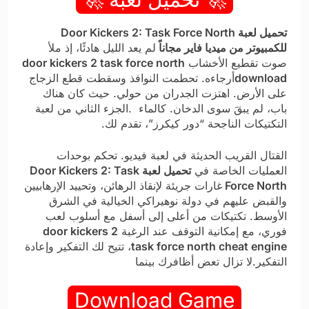
تحميل لعبة Door Kickers 2: Task Force North
للكمبيوتر من ميديا فاير مجاناً
لم يعد الليل هادئًا، إذ ملأ
صوت تقطيع الأخشاب
door kickers 2 task force north
download
أرجاءه. تحطمت النوافذ وسقطت قطع الزجاج
على الأرض. اهتزت الجدران من حولي. حيث كان هناك
باب، لم يبقَ سوى الدخان. كالماء .الجزء الثاني من لعبة
التكتيكات الناجحة “دور كيكرز”، تقدم لك.
القتال القريب الحديثة في لعبة فيديو. تحكم بوحدات
العمليات الخاصة في
تحميل لعبة Door Kickers 2: Task
Force North
غارات جريئة لإنقاذ الرهائن، وتحييد الإرهابيين
والقبض عليهم في دولة نوهيراكي الخيالية في الشرق
الأوسط. تكتيكات من أعلى إلى أسفل مع أسلوب لعب
فوري، مع إمكانية التوقف عند الرغبة
door kickers 2
task force north cheat engine
، تتيح لك التفكير وإعادة
التفكير.لا تزال تعض أظافرك بينما
Download Game