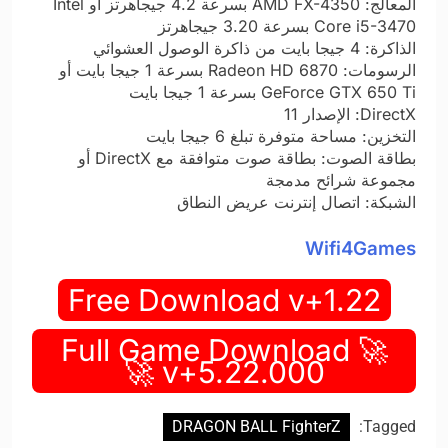
المعالج: AMD FX-4350 بسرعة 4.2 جيجاهرتز أو Intel
Core i5-3470 بسرعة 3.20 جيجاهرتز
الذاكرة: 4 جيجا بايت من ذاكرة الوصول العشوائي
الرسومات: Radeon HD 6870 بسرعة 1 جيجا بايت أو
GeForce GTX 650 Ti بسرعة 1 جيجا بايت
DirectX: الإصدار 11
التخزين: مساحة متوفرة تبلغ 6 جيجا بايت
بطاقة الصوت: بطاقة صوت متوافقة مع DirectX أو
مجموعة شرائح مدمجة
الشبكة: اتصال إنترنت عريض النطاق
Wifi4Games
Free Download v+1.22
🚀 Full Game Download
v+5.22.000 🚀
DRAGON BALL FighterZ
Tagged: