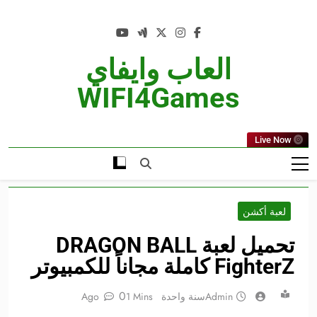
Ski
t
conten
العاب وايفاي
WIFI4Games
Live Now
لعبة أكشن
تحميل لعبة DRAGON BALL
FighterZ كاملة مجاناً للكمبيوتر
0
Admin
سنة واحدة Ago
1 Mins