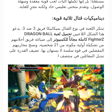
مستقلة؛ بل إنها تكملها آليات لعب قوية معقدة وسهلة
الوصول، وتقدم منحنى تعليمي حاد ولكنه مجزٍ للغاية.
ديناميكيات قتال ثلاثية قوية:
تبتكر اللعبة في نوع القتال بميكانيكا فريق 3 ضد 3. يدعو
هذا الشكل اللاعبين
تحميل لعبة DRAGON BALL
FighterZ كاملة مجاناً للكمبيوتر
إلى صياغة فريق أحلامهم
من تشكيلة أولية مكونة من 21 شخصية، ونسج محاربيهم
المفضلين في قوة سلسة لا يستهان بها. تضيف القدرة على
تبديل المقاتلين في منتصف ا