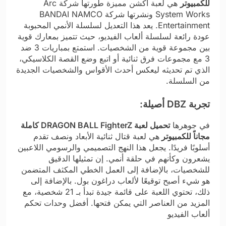
للكمبيوتر
هي لعبة أكشن مميزة طورتها شركة Arc
System Works ونشرتها شركة BANDAI NAMCO
Entertainment. يعد هذا التعديل لسلسلة الأنمي المحبوبة
عودة رائعة لسلسلة ألعاب الفيديو، حيث تتميز بمعارك قوية
بين مجموعة قوية من الشخصيات. استمتع بمباريات 3 ضد
3 مع مجموعات فرق ثنائية أو اتبع وضع القصة الكلاسيكي،
الذي تم تحديثه ليعكس أحدث الأقواس والشخصيات الجديدة
من السلسلة.
تجربة DBZ أصيلة:
في جوهرها
تحميل لعبة DRAGON BALL FighterZ كاملة
مجاناً للكمبيوتر
هي لعبة قتال ثنائية الأبعاد ونصف تقدم
أسلوبًا فريدًا. يجعل هذا النهج التصميمي والرسومي اللاعبين
يشعرون وكأنهم في حلقة أنمي. إن تمثيلها الدقيق
للشخصيات، بالإضافة إلى العمل الخطي المكثف المتضمن
هو شيء أصبح توقيعًا لألعاب دراغون بول. بالإضافة إلى
ذلك، تحتوي اللعبة على قائمة جيدة تبدأ بـ 21 شخصية، مع
المزيد من العناصر التي يمكن فتحها. أفضل وحدات تحكم
ألعاب الفيديو