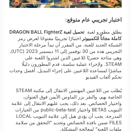
اختبار تجريبي عام متوقع:
يطلق مطورو لعبة
تحميل لعبة DRAGON BALL FighterZ
كاملة مجاناً للكمبيوتر
اختبارًا تجريبيًا مفتوحًا لعرض رمز
الشبكة الجديد للعبة. من المقرر أن تبدأ مرحلة الاختبار
التجريبي هذه من 30 نوفمبر إلى 11 ديسمبر 2023 (UTC)،
وهي متاحة حصريًا للاعبين الذين اشتروا اللعبة على
STEAM. ولإجراء عملية سلسة، قدم المطورون دليلًا
مباشرًا لمساعدة اللاعبين على إجراء التبديل. أفضل وحدات
تحكم ألعاب الفيديو
يُطلب من اللاعبين المهتمين الانتقال إلى مكتبة STEAM
الخاصة بهم، والنقر بزر الماوس الأيمن فوق العنوان،
واختيار الخصائص. بعد ذلك، يجب عليهم الانتقال إلى علامة
التبويب BETAS واختيار public-beta-test من الخيارات
المدرجة. يجب أن يؤدي هيل إلى علامة التبويب LOCAL
FILES ضمن نافذة الخصائص وتحديد “التحقق من سلامة
ملفات اللعبة” لمعالجة المشكلة.