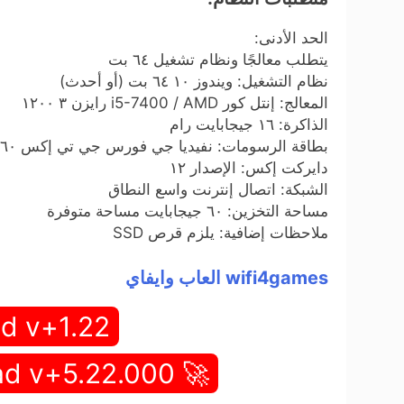
الحد الأدنى:
يتطلب معالجًا ونظام تشغيل ٦٤ بت
نظام التشغيل: ويندوز ١٠ ٦٤ بت (أو أحدث)
المعالج: إنتل كور i5-7400 / AMD رايزن ٣ ١٢٠٠
الذاكرة: ١٦ جيجابايت رام
بطاقة الرسومات: نفيديا جي فورس جي تي إكس ١٠٦٠ (٦ جيجابايت) / AMD راديون ٥٦٠٠ إكس تي (٦ جيجابايت)
دايركت إكس: الإصدار ١٢
الشبكة: اتصال إنترنت واسع النطاق
مساحة التخزين: ٦٠ جيجابايت مساحة متوفرة
ملاحظات إضافية: يلزم قرص SSD
wifi4games العاب وايفاي
d v+1.22
🚀 Full Game Download v+5.22.000 🚀