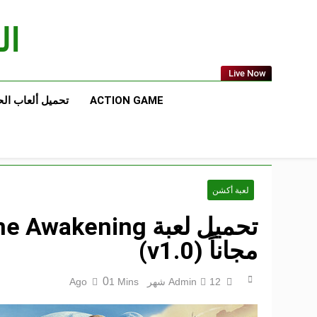
Ski
t
الع
conten
Live Now
ACTION GAME
تحميل ألعاب ال
لعبة أكشن
مجاناً (v1.0)
0
12 شهر Ago
Admin
1 Mins