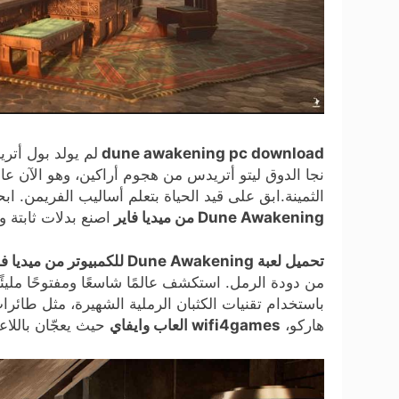
dune awakening pc download
لم يولد بول أتر
نجا الدوق ليتو أتريدس من هجوم أراكين، وهو الآن ع
الثمينة.ابق على قيد الحياة بتعلم أساليب الفريمن.
Dune Awakening من ميديا فاير
اصنع بدلات ثابتة و
تحميل لعبة Dune Awakening للكمبيوتر من ميديا فاير
من دودة الرمل. استكشف عالمًا شاسعًا ومفتوحًا مليئ
باستخدام تقنيات الكثبان الرملية الشهيرة، مثل طائرات
هاركو،
wifi4games العاب وايفاي
حيث يعجّان باللاعب