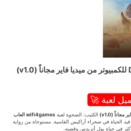
يل لعبة 🚀
الكثيب: الصحوة لعبة
wifi4games العاب
 قيد الحياة في صحراء أراكيس القاسية. مستوحاة من رواية
كثر في حياة بول أتريدس وقصته.