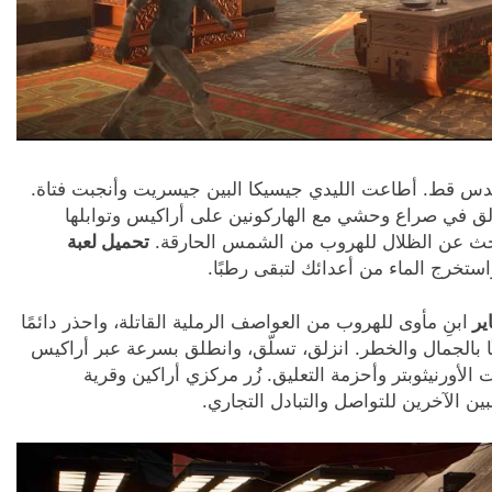
يدس قط. أطاعت الليدي جيسيكا البين جيسريت وأنجبت فتاة.
الق في صراع وحشي مع الهاركونين على أراكيس وتوابلها
 ابحث عن الظلال للهروب من الشمس الحارقة.
تحميل لعبة
استخرج الماء من أعدائك لتبقى رطبًا.
ابنِ مأوى للهروب من العواصف الرملية القاتلة، واحذر دائمًا
ًا بالجمال والخطر. انزلق، تسلّق، وانطلق بسرعة عبر أراكيس
 الأورنيثوبتر وأحزمة التعليق. زُر مركزي أراكين وقرية
ين الآخرين للتواصل والتبادل التجاري.