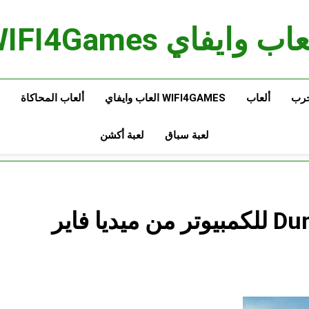
اب وايفاي WIFI4Games
حرب
ألعاب
WIFI4GAMES العاب وايفاي
ألعاب المحاكاة
لعبة سباق
لعبة أكشن
تحميل لعبة Dune Awakening للكمبيوتر من ميديا فاير