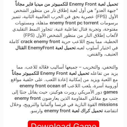
تحميل لعبة Enemy Front للكمبيوتر من ميديا فاير مجاناً
“جبهة العدو” هي أول لعبة إطلاق نار من منظور الشخص
الأول (FPS) عصرية بحق في الحرب العالمية الثانية، تتميز
برسومات
enemy front pc torrent
مذهلة، ومستويات
مفتوحة، وتجربة قتال تفاعلية غنية، تتجاوز النمط التقليدي
لألعاب إطلاق النار من منظور الشخص الأول (FPS)
الخطية، مما يمنح اللاعب حرية
crack enemy front
كاملة
في اختيار أسلوب لعبه.
تحميل لعبة EnemyFront
القتال
العنيف، والقنص،
والتخفي، والتخريب – جميعها أساليب فعّالة للاعب، مما
يزيد من تفاعله
تحميل لعبة Enemy Front للكمبيوتر مجاناً
مع اللعبة ويزيد من إمكانية إعادة اللعب. على خلفية مواقع
أوروبية آسرة، يلعب اللاعب
enemy front ocean of
games
دور الأمريكي روبرت هوكينز، حيث يقاتل جنبًا إلى
جنب مع مقاتلي المقاومة الذين يعارضون
enemy front
missions
القوة النازية في فرنسا وألمانيا والنرويج، وخلال
انتفاضة
تحميل كراك لعبة enemy front
وارسو.
Download Game