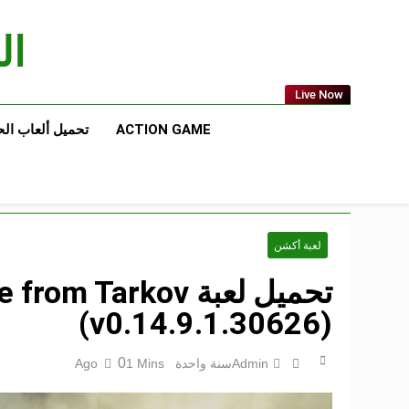
Ski
t
الع
conten
Live Now
ACTION GAME
تحميل ألعاب ال
لعبة أكشن
(v0.14.9.1.30626)
0
Admin
سنة واحدة Ago
1 Mins