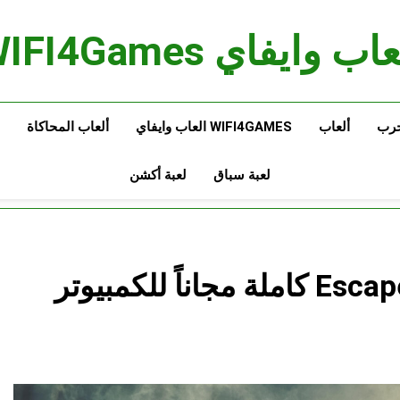
اب وايفاي WIFI4Games
حرب
ألعاب
WIFI4GAMES العاب وايفاي
ألعاب المحاكاة
لعبة سباق
لعبة أكشن
تحميل لعبة Escape from Tarkov كاملة مجاناً للكمبيوتر