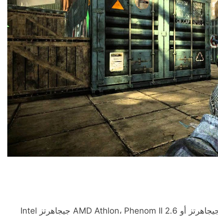
وحدة المعالجة المركزية Intel Core 2 Duo، i3 2.4 جيجاهرتز أو AMD Athlon، Phenom II 2.6 جيجاهرتز Intel