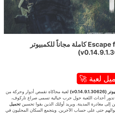
تحميل لعبة Escape from Tarkov كاملة مجاناً للكمبيوتر
يل لعبة 🚀
لعبة محاكاة تقمص أدوار وحركة من
ظور الشخص الأول طورتها Battlestate Games. تدور أحداث اللعبة حول حرب خيالية تسمى صراع تاركوف،
لى مغادرة المدينة. ويريد أولئك الذين بقوا تحسين
تحميل
والهم حتى على حساب الآخرين. ويتجمع السكان المحليون في