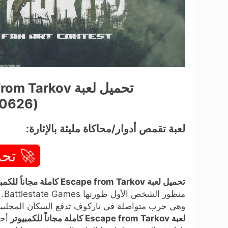
(v0.14.9.1.30626)
لعبة تقمص أدوار/محاكاة مليئة بالإثارة:
🚀 تحم
تحميل لعبة Escape from Tarkov كاملة مجاناً للكمبيوتر (v0.14.9.1.30626)
من
وهي حرب متواصلة في تاركوف تدفع السكان المحليين إ
لعبة Escape from Tarkov كاملة مجاناً للكمبيوتر
أح