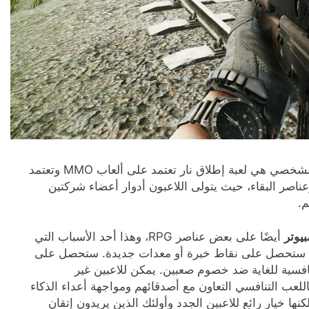
للكمبيوتر الشخصي هي لعبة إطلاق نار تعتمد على ألعاب MMO وتعتمد
اصر البقاء، حيث يتولى اللاعبون أدوار أعضاء شركتين
م.
أيضًا على بعض عناصر RPG، وهذا أحد الأسباب التي
راة، ستحصل على نقاط خبرة أو معدات جديدة. ستحصل على
افسية للغاية ضد خصوم صعبين. يمكن للاعبين غير
للعب التنافسي التعاون مع أصدقائهم ومواجهة أعداء الذكاء
نها خيار رائع للاعبين الجدد وأولئك الذين يريدون إتقان