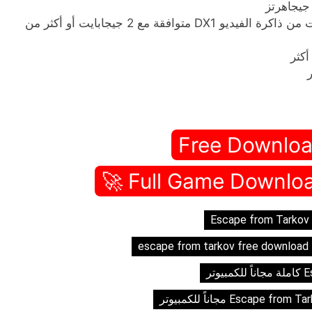
وحدة معالجة الرسومات DX11 متوافقة مع 1 جيجابايت من ذاكرة الفيديو DX1 متوافقة مع 2 جيجابايت أو أكثر من
Free Downloa
Escape from Tarkov
escape from tarkov free download
وتر
Escape from  مجاناً للكمبيوتر