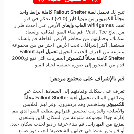
تتيح لك
تحميل لعبة Fallout Shelter كاملة برابط واحد
مجاناً للكمبيوتر من ميديا فاير (v1.0)
التحكم في قبو
تحت
wifi4games العاب وايفاي
الأرض على أحدث طراز
من إنتاج Vault-Tec. قم ببناء القبو المثالي، وإسعاد
سكانك، وحمايتهم من مخاطر الأرض القاحلة.قم بإنشاء
مستقبل أكثر إشراقًا… تحت الأرض! اختر من بين مجموعة
متنوعة من الغرف الحديثة لتحويل
تحميل لعبة Fallout
Shelter كاملة مجاناً للكمبيوتر
الحفريات التي تقع تح2000
قدم من الصخور إلى صورة حقيقية لحياة القبو.
قم بالإشراف على مجتمع مزدهر:
تعرف على سكانك وقيادتهم إلى السعادة. ابحث عن
وظائفهم المثالية
تحميل لعبة Fallout Shelter مجاناً
للكمبيوتر
وشاهدهم وهم يزدهرون. وفر لهم الملابس
والأسلحة والتدريب لتحسين قدراتهم.يتطلب القبو الذي يتم
إدارته جيدًا مجموعة متنوعة من السكان الذين يتمتعون
بمزيج من المهارات. قم ببناء غرفة راديو لجذب سكان جدد.
أو قم بدور نشط في حياتهم الشخصية؛ العب دور صانع