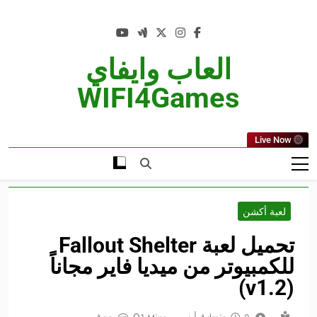
Ski
t
conten
العاب وايفاي
WIFI4Games
Live Now
لعبة أكشن
تحميل لعبة Fallout Shelter
للكمبيوتر من ميديا فاير مجاناً
(v1.2)