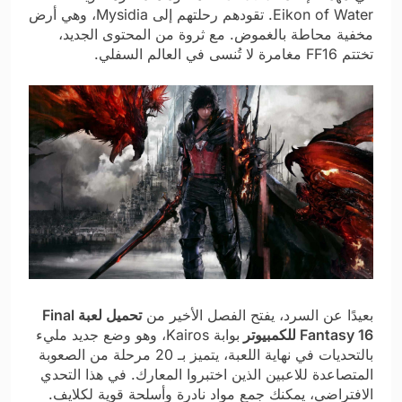
Eikon of Water. تقودهم رحلتهم إلى Mysidia، وهي أرض
مخفية محاطة بالغموض. مع ثروة من المحتوى الجديد،
تختتم FF16 مغامرة لا تُنسى في العالم السفلي.
بعيدًا عن السرد، يفتح الفصل الأخير من
تحميل لعبة Final
Fantasy 16 للكمبيوتر
بوابة Kairos، وهو وضع جديد مليء
بالتحديات في نهاية اللعبة، يتميز بـ 20 مرحلة من الصعوبة
المتصاعدة للاعبين الذين اختبروا المعارك. في هذا التحدي
الافتراضي، يمكنك جمع مواد نادرة وأسلحة قوية لكلايف.