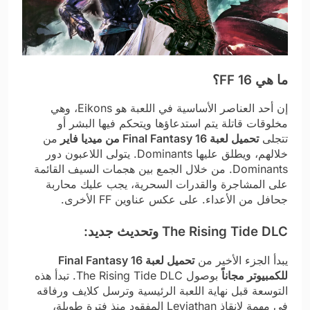
ما هي FF 16؟
إن أحد العناصر الأساسية في اللعبة هو Eikons، وهي
مخلوقات قاتلة يتم استدعاؤها ويتحكم فيها البشر أو
تتجلى
تحميل لعبة Final Fantasy 16 من ميديا فاير
من
خلالهم، ويطلق عليها Dominants. يتولى اللاعبون دور
Dominants. من خلال الجمع بين هجمات السيف القائمة
على المشاجرة والقدرات السحرية، يجب عليك محاربة
جحافل من الأعداء. على عكس عناوين FF الأخرى.
The Rising Tide DLC وتحديث جديد:
يبدأ الجزء الأخير من
تحميل لعبة Final Fantasy 16
للكمبيوتر مجاناً
بوصول The Rising Tide DLC. تبدأ هذه
التوسعة قبل نهاية اللعبة الرئيسية وترسل كلايف ورفاقه
في مهمة لإنقاذ Leviathan المفقود منذ فترة طويلة،