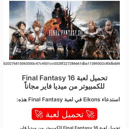
e16b20276815063300c47c4501cc0328f227286661dba11389302c80dbdd4
تحميل لعبة Final Fantasy 16
للكمبيوتر من ميديا فاير مجاناً
استدعاء Eikons في لعبة Final Fantasy هذه:
🚀 تحميل لعبة 🚀
تحميل لعبة Final Fantasy 16 للكمبيوتر من ميديا فاير