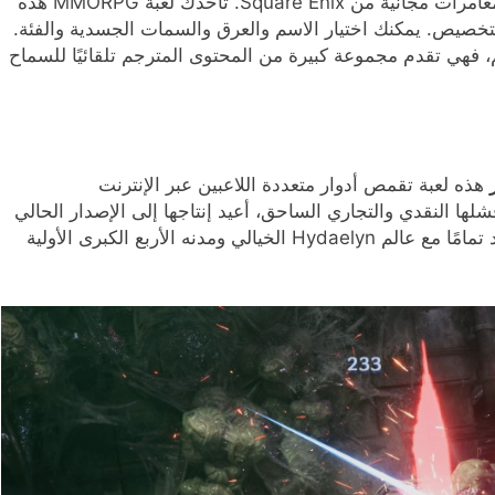
هي لعبة مغامرات مجانية من Square Enix. تأخذك لعبة MMORPG هذه
 من خيارات التخصيص. يمكنك اختيار الاسم والعرق والسمات الجسدية والفئة.
م، فهي تقدم مجموعة كبيرة من المحتوى المترجم تلقائيًا للسماح
هذه لعبة تقمص أدوار متعددة اللاعبين عبر الإنترنت
م إصدارها في الأصل عام 2010. بعد فشلها النقدي والتجاري الساحق، أعيد إنتاجها إلى الإصدار الحالي
الذي هي عليه اليومون موجودًا. وهذا يعمل بشكل جيد تمامًا مع عالم Hydaelyn الخيالي ومدنه الأربع الكبرى الأولية