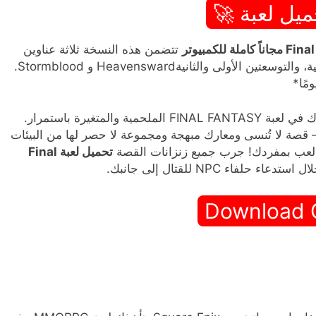
ميل لعبة 🚀
تتضمن هذه النسخة ثلاثة عناوين
حائزة على جوائز – A Realm Reborn اللعبة الأساسية، والتوسعتين الأولى والثانيةHeavensward و Stormblood.
انضم إلى أكثر من 30 مليون مغامر حول العالم وشارك في لعبة FINAL FANTASY الملحمية والمتغيرة باستمرار.
– قصة لا تُنسى ومعارك مبهجة ومجموعة لا حصر لها من البيئات
و العب بمفردك! جرب جميع زنزانات القصة
تحميل لعبة Final
لفاء NPC للقتال إلى جانبك.
Download