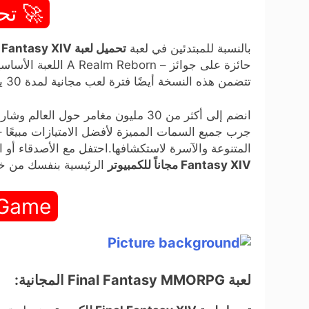
🚀 تح
بالنسبة للمبتدئين في لعبة
تحميل لعبة Final Fantasy XIV مجاناً كاملة للكمبيوتر
تتضمن هذه النسخة أيضًا فترة لعب مجانية لمدة 30 يومًا*
جرب جميع السمات المميزة لأفضل الامتيازات مبيعًا 
المتنوعة والآسرة لاستكشافها.احتفل مع الأصدقاء أ
Fantasy XIV مجاناً للكمبيوتر
الرئيسية بنفسك من خلال استدعاء ح
 Game
لعبة Final Fantasy MMORPG المجانية: