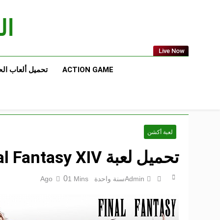
Ski
t
الع
conten
Live Now
ACTION GAME
تحميل ألعاب ال
لعبة أكشن
تحميل لعبة Final Fantasy XIV مجاناً كاملة للكمبيوتر
0
Admin
سنة واحدة Ago
1 Mins