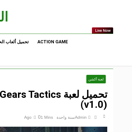
Ski
t
الع
conten
Live Now
ACTION GAME
تحميل ألعاب ال
لعبة أكشن
(v1.0)
0
Admin
سنة واحدة Ago
1 Mins