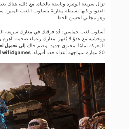
تزال سريعة الوتيرة ونابضة بالحياة. مع ذلك، هناك ب
وهو مجاني لحسن الحظ.
أسلوب لعب حماسي: قُد فرقتك في معارك سريعة الوت
ووحشية مع عدوّ لا يُقهر. معارك زعماء ضخمة: اهزم ز
المعركة تمامًا. محتوى جديد: ينضم جاك إلى
تحميل لعبة Gears Tactics للكمبيوتر من
20 مهارة لمواجهة أعداء جدد أقوياء.
wifi4games العاب وايفاي