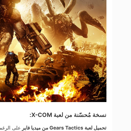
نسخة مُحسّنة من لعبة X-COM:
تحميل لعبة Gears Tactics من ميديا فاير
على الرغم 