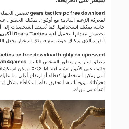
سيطر على الخريطة:
gears tactics pc free download
تتضمن الحملة 
لمعركة الزعيم القادمة مع أوكون. يمكنك الحصول عل
خاصة يمكنك استخدامها. كما تُصنف الشخصيات إلى أد
تخصيص معداتها.
تحميل لعبة Gears Tactics للكمبيوتر
الفريد الذي يمكنك خوضه مع فريقك المختار يجعل اللع
actics pc free download highly compressed
مطلق النار من منظور الشخص الثالث،
wifi4games العاب واي فا
قائمة على الأدوار تشبه
التي يمكن استخدامها كغطاء أو ارتفاع أعلى. ما عليك 
تحركاتك. يتيح لك هذا تحقيق نقاط المكافأة بشكل إب
أعداء في دورك.