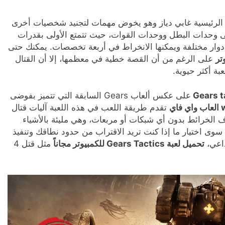
الرئيسية غابي دياز وهو يخوض مهمات لتجنيد شخصيات أخرى
ى وحدات البطل ووحدات القوات، حيث تتمتع الأولى بقدرات
وار مختلفة ويمكنها الانخراط في أربعة تخصصات. يمكنك حتى
على الرغم من أن القصة خطية في معظمها، إلا أن القتال
بة أكثر حيوية.
Gears t
على عكس ألعاب Gears السابقة التي تتميز بفوضى
ي
تقدم طريقة اللعب في هذه اللعبة آليات قتال
 لعبة X-COM. يمكن استكشاف الخرائط بدون أي شبكات أو مربعات، وهي مليئة بالأشياء
سوى اختيار ما إذا كنت تريد الاقتراب من حدود نطاقك وتنفيذ
داعي،
تحميل لعبة Gears Tactics للكمبيوتر مجاناً
مثل قتل 4