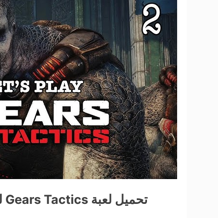
تحميل لعبة Gears Tactics للكمبيوتر من ميديا فاير مجاناً (v1.0)