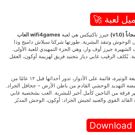
يل لعبة 🚀
جيرز تاكتيكس هي لعبة
wifi4games العاب
 الوحوش وتنقذ البشرية. طورتها شركتا سبلاش داميج وذا
لشهيرة جيرز أوف وار، وهي الجزء التمهيدي للعبة الأولى.
يُكلف الرقيب غابي دياز بتجنيد فريق لهزيمة أوكون، العقل
هي لعبة استراتيجية سريعة الوتيرة، قائمة على الأدوار، تدور أحداثها قبل ١٢ عامًا من
ضة التهديد الوحشي القادم من باطن الأرض – جحافل الجراد.
فرقة من الناجين كأمل أخير للبشرية. العب بشخصية غابي
القائد القوي والعنيد لجيش الجراد: أوكون، الوحش المدبّر
Download