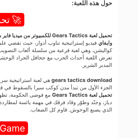
حول هذه اللعبة:
🚀 تحم
تحميل لعبة Gears Tactics للكمبيوتر من ميديا فاير مجاناً (v1.0)
وايفاي
فيديو إستراتيجية تناوب أدوار، حيث تقضي على
كواليشن، وهي لعبة فرعية من سلسلة ألعاب التصويب ا
تعرض اللعبة أحداث الحرب مع جحافل الجراد الوحشية. 
المدبر الشرير.
gears tactics download
الجزء الأول من تبدأ مدن كوكب سيرا بالسقوط في قب
تحميل لعبة Gears Tactics
مع فوضى الحكومة، تظهر 
دياز، وجنّد وطوّر وقاد فرقك في مهمة يائسة لمطاردة 
الذي يصنع الوحوش. قاوم كل الصعاب.
 Game