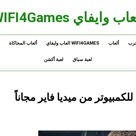
اب وايفاي WIFI4Games
حرب
ألعاب
WIFI4GAMES العاب وايفاي
ألعاب المحاكاة
لعبة سباق
لعبة أكشن
تحميل لعبة Gears Tactics للكمبيوتر من ميديا فاير مجاناً