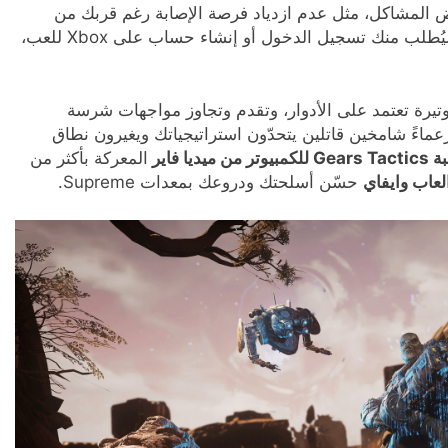
عض المشاكل، مثل عدم ازدياد فرصة الإصابة رغم قربك من
العدو، ولكنها بسيطة مقارنةً بأسلوب اللعب المتين. سيُطلب منك تسجيل الدخول أو إنشاء حساب على Xbox للعب،
يرة تعتمد على الأدوار، وتقدم وتجاوز مواجهات شرسة
عماءً شامخين قاتلين يتحدّون استراتيجياتك ويغيرون نطاق
 ميديا فاير
المعركة بأكثر من
حسّن أسلحتك ودروعك بمعدات Supreme.