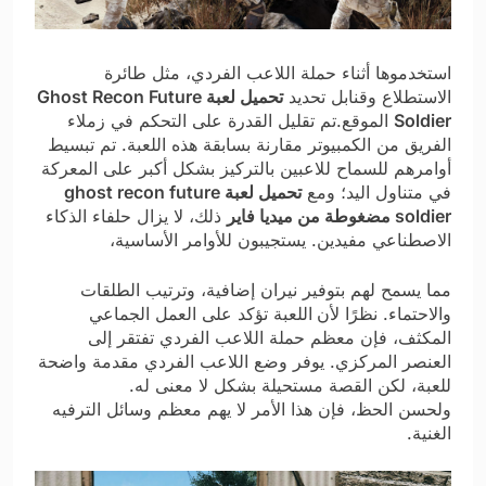
استخدموها أثناء حملة اللاعب الفردي، مثل طائرة
الاستطلاع وقنابل تحديد
تحميل لعبة Ghost Recon Future
Soldier
الموقع.تم تقليل القدرة على التحكم في زملاء
الفريق من الكمبيوتر مقارنة بسابقة هذه اللعبة. تم تبسيط
أوامرهم للسماح للاعبين بالتركيز بشكل أكبر على المعركة
في متناول اليد؛ ومع
تحميل لعبة ghost recon future
soldier مضغوطة من ميديا فاير
ذلك، لا يزال حلفاء الذكاء
الاصطناعي مفيدين. يستجيبون للأوامر الأساسية،
مما يسمح لهم بتوفير نيران إضافية، وترتيب الطلقات
والاحتماء. نظرًا لأن
اللعبة تؤكد على العمل الجماعي
المكثف، فإن معظم حملة اللاعب الفردي تفتقر إلى
العنصر المركزي. يوفر وضع اللاعب الفردي مقدمة واضحة
للعبة، لكن القصة مستحيلة بشكل لا معنى له.
ولحسن الحظ، فإن هذا الأمر لا يهم معظم وسائل الترفيه
الغنية.