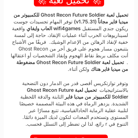
🚀 تحميل لعبة 🚀
تحميل لعبة Ghost Recon Future Soldier للكمبيوتر من
ميديا فاير مجاناً (v1.75.31)
توفر المهام تجسيدات جوست
ريكون جندي المستقبل
wifi4games العاب وايفاي
واقعية
لسيناريوهات الحرب أثناء عمليات الإنقاذ، حاجة إلى لمسة
خفية لإنقاذ الرهائن من الإعدام الوشيك. فريقًا من الأشباح
يتتبعون مسار هجوم على فريق آخر من Ghost Recon
أنت مكلف بربط نقاط الهجوم وإنقاذ الشخصيات أو اعتقالها
.
تحميل لعبة Ghost Recon Future Soldier مضغوطة
من ميديا فاير هناك
ولكن أثناء.
وتوفر توازتكريس أقصى قدر من الدمار دون التضحية
بالاستراتيجيات
تحميل لعبة Ghost Recon Future
Soldier للكمبيوتر من ميديا فاير
الثابتة والدقة اللحظية
الشديدة. يزدهر الرماة في هذه البيئة المصممة خصيصًا
لتلبية عقلية الرماية الحادالقياسية، تتبع مسارًا عبر
المستوى وتستخدم المعدات لتكون لديك الميزة دائمًا.
التنوع في r رائع، لذا لن تضطر إلى التسلل فحسب.