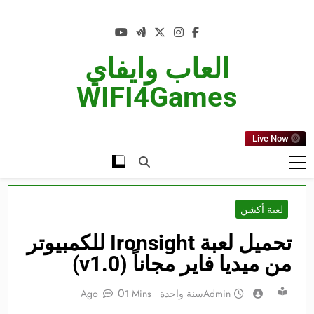
Ski
t
conten
العاب وايفاي
WIFI4Games
Live Now
لعبة أكشن
تحميل لعبة Ironsight للكمبيوتر
من ميديا فاير مجاناً (v1.0)
0
Admin
سنة واحدة Ago
1 Mins