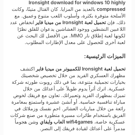
Ironsight download for windows 10 highly
compressed
بالعديد من المزايا. كان القتال متينًا، وكانت
الأسلحة متوفرة بكثرة، وأسلوب اللعب متنوع وعميق. مع
ذلك، فإن
تحميل لعبة Ironsight من ميديا فاير
انخفاض عدد
اللاعبين النشطين ووجود الغشاشين يدعوان للقلق نظرًا
لكونها لعبة إطلاق نار MMO. من الأفضل لك البحث عن
لعبة أخرى للحصول على معدل الإطارات المطلوب.
الميزات الرئيسية:
تحميل لعبة Ironsight للكمبيوتر من ميديا فاير
اكتشف
مظهرك العسكري الفريد من خلال تخصيص شخصيتك
بخيارات تجميلية متنوعة، بما في ذلك روبوت طورته شركة
عسكرية. اترك أثراً يدوم طويلاً على أعدائك من خلال
تميزك بمظهرك الفريد وتعبيراتك. تعاون مع فريقك لخوض
مباراة تنافسية حماسية. أو أنشئ عشيرة واستمتع بمغامرة
رائعة من خلال مباريات العشائر. احمِ نفسك وزملائك في
الفريق باستخدام طائرات مسيرة متطورة من صنع شركات
عسكرية خاصة،
wifi4games العاب وايفاي
وشن هجوماً
مدمراً على أعدائك لقيادة فريقك إلى النصر.