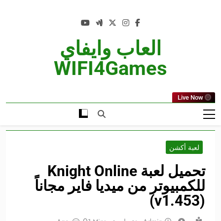
Ski
t
conten
العاب وايفاي
WIFI4Games
Live Now
لعبة أكشن
تحميل لعبة Knight Online
للكمبيوتر من ميديا فاير مجاناً
(v1.453)