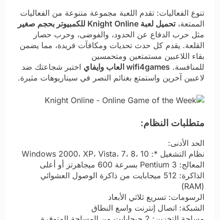
تنوع الفعاليات: تقدم اللعبة مجموعة متنوعة من الفعاليات
الممتعة،
تحميل لعبة Knight Online للكمبيوتر بحجم صغير
مثل حرب الدفاع عن الحدود، والفوضى، وحرب حصار
القلعة. يقدم كل حدث تحديات ومكافآت فريدة، مما يضمن
بقاء اللاعبين مستمتعين ومتحمسين
للمنافسة.
wifi4games العاب وايفاي
اختبر شجاعتك ضد
لاعبين آخرين واستمتع بغنائم النصر في سيناريوهات مثيرة.
متطلبات النظام:
الحد الأدنى:
نظام التشغيل *: Windows 2000، XP، Vista، 7، 8، 10
المعالج: Pentium 3 بسرعة 600 ميجاهرتز أو أعلى
الذاكرة: 512 ميجابايت من ذاكرة الوصول العشوائي
(RAM)
الرسومات: تسريع ثلاثي الأبعاد
الشبكة: اتصال إنترنت واسع النطاق
مساحة التخزين: 2 جيجابايت من المساحة المتوفرة