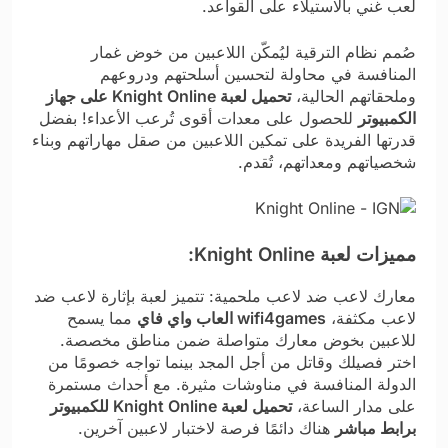
لعب غني بالاستيلاء على القواعد.
صُمم نظام الترقية ليُمكّن اللاعبين من خوض غمار
المنافسة في محاولة لتحسين أسلحتهم ودروعهم
وملحقاتهم الحالية،
تحميل لعبة Knight Online على جهاز
الكمبيوتر
للحصول على معدات أقوى تُرعب الأعداء! بفضل
قدرتها الفريدة على تمكين اللاعبين من صقل مهاراتهم وبناء
شخصياتهم ومعداتهم، تُقدم.
مميزات لعبة Knight Online:
معارك لاعب ضد لاعب ملحمية: تتميز لعبة بإثارة لاعب ضد
لاعب مكثفة،
wifi4games العاب واي فاي
مما يسمح
للاعبين بخوض معارك متواصلة ضمن مناطق مخصصة.
اختر فصيلك وقاتل من أجل المجد بينما تواجه خصومًا من
الدولة المنافسة في مناوشات مثيرة. مع أحداث مستمرة
على مدار الساعة،
تحميل لعبة Knight Online للكمبيوتر
برابط مباشر
هناك دائمًا فرصة لاختبار لاعبين آخرين.