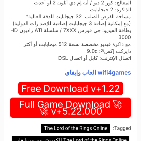
المعالج: كور 2 ديو / أيه إم دي أثلون 2 أو أحدث
الذاكرة: 2 جيجابايت
مساحة القرص الصلب: 32 جيجابايت للدقة العالية*
(مع إمكانية إضافة 3 جيجابايت إضافية للإصدارات الدولية)
بطاقة الفيديو: جي فورس 7XXX / سلسلة ATI راديون HD
3000
مع ذاكرة فيديو مخصصة بسعة 512 ميجابايت أو أكثر
دايركت إكس®: 9.0c
اتصال الإنترنت: كابل أو اتصال DSL
wifi4games العاب وايفاي
Free Download v+1.22
🚀 Full Game Download
v+5.22.000 🚀
The Lord of the Rings Online
Tagged:
The Lord of the Rings Online للكمبيوتر من ميديا فاير