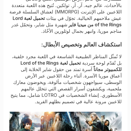
بالأحداث، عالم جيه. آر. آر. تولكين. تُتيح هذه اللعبة متعددة
اللاعبين على الإنترنت (MMORPG) لعشاق السلسلة فرصة
عيش ملاحمهم الخيالية. تجوّل في بيئات
تحميل لعبة Lord
of the Rings من ميديا فاير
شهيرة مثل شاير، وتحمّل غدر
مناجم موريا، وانبهر بجمال لوثلورين الأخّاذ.
استكشاف العالم وتخصيص الأبطال:
لا تُمثّل المناظر الطبيعية الشاسعة في اللعبة مجرد خلفية،
بل تُقدّم لوحة سردية
تحميل لعبة Lord of the Rings
للكمبيوتر مجاناً
آسرة تمتد من حقول شاير الخلابة إلى
أعماق موريا الآسرة. أثناء رحلة اللاعبين عبر الأرض
الوسطى، سيواجهون شخصيات مألوفة، ويخوضون معارك
ملحمية، ويكشفون أسرار القصص التي تتخلل عالمهم
الأسطوري. إنشاء الشخصيات في LOTRO شامل، مما يتيح
للاعبين مرونة عالية في تصميم بطلهم الفريد.