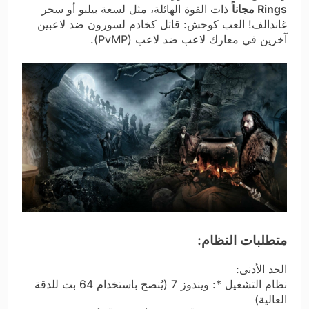
Rings مجاناً
ذات القوة الهائلة، مثل لسعة بيلبو أو سحر
غاندالف! العب كوحش: قاتل كخادم لسورون ضد لاعبين
آخرين في معارك لاعب ضد لاعب (PvMP).
متطلبات النظام:
الحد الأدنى:
نظام التشغيل *: ويندوز 7 (يُنصح باستخدام 64 بت للدقة
العالية)