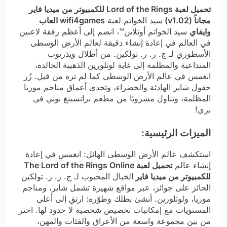
تحميل لعبة Lord of the Rings للكمبيوتر من ميديا فاير
مجاناً (v1.02)
سيد الخواتم لعبة
wifi4games العاب
وايفاي
سيد الخواتم أونلاين™، انضم إلى أعظم رفقة لاعبين
في العالم في إعادة إنشاء دقيقة لعالم الأرض الوسطى
الأسطوري لـ ج. ر. ر. تولكين. من أطلال ويذرتوب
المتداعية والمظلمة إلى غابة لوثلورين الذهبية الخالدة،
انغمس في عالم الأرض الوسطى كما لم تره من قبل. زُر
حقول شاير الهادئة والخضراء، وتحدى أعماق مناجم موريا
المظلمة، وتناول مشروبًا من مطعم برانسينغ بوني في
بري!
الميزات الرئيسية:
استكشف عالم الأرض الوسطى الهائل: انغمس في إعادة
إنشاء عالم
تحميل لعبة The Lord of the Rings Online
للكمبيوتر من ميديا فاير
الخيال المحبوب لـ ج. ر. ر. تولكين
الحائز على جوائز، عبر مواقع شهيرة تشمل شاير، ومناجم
موريا، ولوثلورين. أنشئ بطلك وطوّره: ارتقِ إلى أعلى
المستويات مع إمكانيات تخصيص شخصية لا حدود لها. اختر
من بين مجموعة واسعة من الأعراق والفئات والمهن،