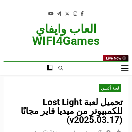
Ski
t
conten
العاب وايفاي
WIFI4Games
Live Now
لعبة أكشن
تحميل لعبة Lost Light
للكمبيوتر من ميديا فاير مجانًا
(v2025.03.17)