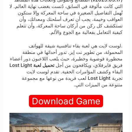
التي كانت مألوفة في السابق، دُنست بغضب نهاية العالم. لا
تُهمل التفاصيل الصغيرة في ساحة المعركة وإلا ستكون
العواقب وخيمة. يجب أن تعرف أسلحتك ومعداتك، وأن
تستكشف كل ركن من أركان ساحة المعركة، وأن تتعلم
كيفية التعامل بفعالية مع الجوع والألم.
.لوست لايت هي لعبة بقاء تنافسية شيقة للهواتف
المحمولة، من تطوير نت إيز. تدور أحداثها في منطقة
محظورة فوضوية وخطيرة، حيث يلعب اللاعبون دور أعضاء
فريق فايرفلاي، ويكافحون من أجل
تحميل لعبة Lost Light
البقاء وكشف المؤامرات الخفية. تقدم لوست لايت
تجربة
Lost Light
لعب فريدة من نوعها مع مجموعة
متنوعة من الميزات التي.
Download Game