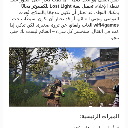
نقطة الإخلاء،
تحميل لعبة Lost Light للكمبيوتر مجانًا
يمكنك النجاة. قد تختار أن تكون مدججًا بالسلاح، تُحدث
الفوضى وتجني الغنائم، أو قد تختار أن تكون بسيطًا، تبحث
wifi4games العاب وايفاي
عن ثروة صغيرة. لكن تذكر، إذا
مُت في القتال، ستخسر كل شيء – الغنائم ليست لك حتى
تنجو
الميزات الرئيسية: