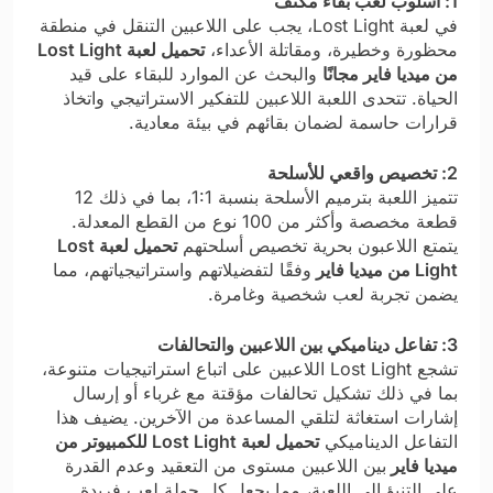
1: أسلوب لعب بقاء مكثف
في لعبة Lost Light، يجب على اللاعبين التنقل في منطقة
محظورة وخطيرة، ومقاتلة الأعداء،
تحميل لعبة Lost Light
من ميديا فاير مجانًا
والبحث عن الموارد للبقاء على قيد
الحياة. تتحدى اللعبة اللاعبين للتفكير الاستراتيجي واتخاذ
قرارات حاسمة لضمان بقائهم في بيئة معادية.
2: تخصيص واقعي للأسلحة
تتميز اللعبة بترميم الأسلحة بنسبة 1:1، بما في ذلك 12
قطعة مخصصة وأكثر من 100 نوع من القطع المعدلة.
يتمتع اللاعبون بحرية تخصيص أسلحتهم
تحميل لعبة Lost
Light من ميديا فاير
وفقًا لتفضيلاتهم واستراتيجياتهم، مما
يضمن تجربة لعب شخصية وغامرة.
3: تفاعل ديناميكي بين اللاعبين والتحالفات
تشجع Lost Light اللاعبين على اتباع استراتيجيات متنوعة،
بما في ذلك تشكيل تحالفات مؤقتة مع غرباء أو إرسال
إشارات استغاثة لتلقي المساعدة من الآخرين. يضيف هذا
التفاعل الديناميكي
تحميل لعبة Lost Light للكمبيوتر من
ميديا فاير
بين اللاعبين مستوى من التعقيد وعدم القدرة
على التنبؤ إلى اللعبة، مما يجعل كل جولة لعب فريدة