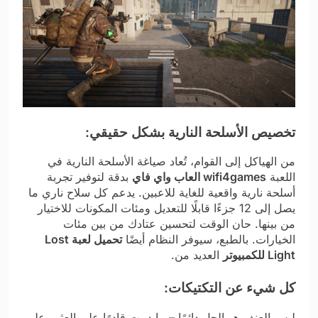
تخصيص الأسلحة النارية بشكل حقيقي:
من الهياكل إلى القوام، تُعاد صياغة الأسلحة النارية في
اللعبة
wifi4games العاب واي فاي
بدقة لتوفير تجربة
أسلحة نارية واقعية للغاية للاعبين. يدعم كل سلاح ناري ما
يصل إلى 12 جزءًا قابلًا للتعديل ومئات المكونات للاختيار
من بينها. حان الوقت لتحسين عتادك من بين مئات
الخيارات. بالطبع، سيوفر النظام أيضًا
تحميل لعبة Lost
Light للكمبيوتر
العديد من.
كل شيء عن التكتيكات:
ليس العنف هو الحل دائمًا – ما دمت قادرًا على العثور على