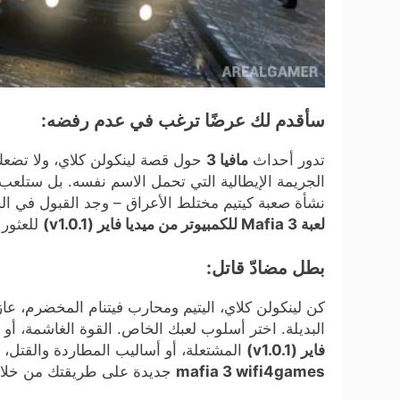
سأقدم لك عرضًا ترغب في عدم رفضه:
تدور أحداث
مافيا 3
حول قصة لينكولن كلاي، ولا تض
الجريمة الإيطالية التي تحمل الاسم نفسه. بل ستلع
نشأة صعبة كيتيم مختلط الأعراق – وجد القبول في ال
لعبة Mafia 3 للكمبيوتر من ميديا فاير (v1.0.1)
للعثور 
بطل مضادّ قاتل:
كن لينكولن كلاي، اليتيم ومحارب فيتنام المخضرم، عاز
البديلة. اختر أسلوب لعبك الخاص. القوة الغاشمة، أو ا
فاير (v1.0.1)
المشتعلة، أو أساليب المطاردة والقتل، ل
mafia 3 wifi4games
جديدة على طريقتك من خلال 