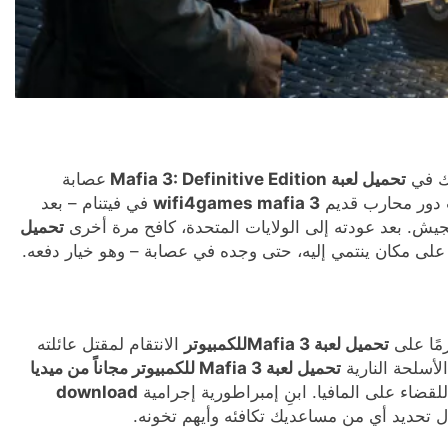
عك في
تحميل لعبة Mafia 3: Definitive Edition
عصابة
ب دور محارب قديم
wifi4games mafia 3
في فيتنام – بعد
جيش. بعد عودته إلى الولايات المتحدة، كافح مرة أخرى
تحميل
على مكان ينتمي إليه، حتى وجده في عصابة – وهو خيار دفعه.
مًا على
تحميل لعبة Mafia 3للكمبيوتر
الانتقام لمقتل عائلته
لأسلحة النارية
تحميل لعبة Mafia 3 للكمبيوتر مجاناً من ميديا
لقضاء على المافيا. ابنِ إمبراطورية إجرامية
download
تحديد أي من مساعديك تكافئه وأيهم تخونه.