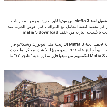
يل لعبة Mafia 3 من ميديا فاير
بحرية، وجمع المعلومات
في تحديد كيفية التعامل مع المواقف قبل خوض الحرب ضد
لعب بالأسلحة النارية من خلف
mafia 3 download.
مة
تحميل لعبة Mafia 3
التاريخية مثل نيويورك وشيكاغو في
من نيو أورلينز عام ١٩٦٨ يبدو مميزًا بلا شك. مع كل ما حدث
فاير
مطور لعبة “هانجر ١٣” ما