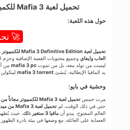
تحميل لعبة Mafia 3 للكمبيوتر مجاناً من ميديا فاير (v1.0.1)
حول هذه اللعبة:
🚀 تحم
تحميل لعبة Mafia 3 Definitive Edition للكمبيوتر من ميديا فاير مجاناً (v1.0.1)
العاب وايفاي
ليست من تولد معه، بل من تموت
mafia 3 pc
من أجل
يد المافيا الإيطالية، يُنشئ
mafia 3 torrent
لينكولن 
وحشية في بايو:
مرت خمس
تحميل لعبة Mafia 3 للكمبيوتر مجاناً من ميديا فاير (v1.0.1)
حتى في ذلك الوقت، لم
تحميل لعبة Mafia 3 من ميديا فاير
العالم المفتوح. يبدو أن
مافيا 3 ستغير ذلك
، حيث يُظهر
العصابة على العائلة، مع وضعها في بيئة نادرة الظهور 