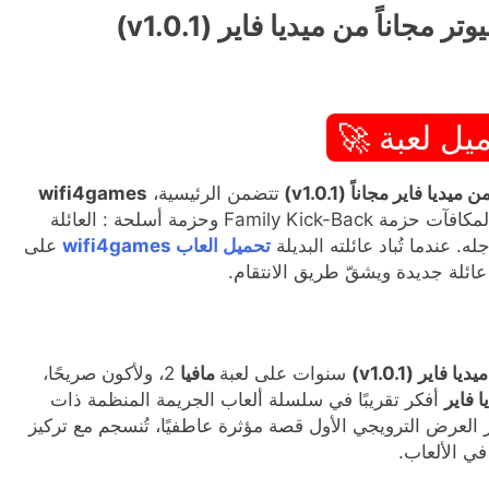
يل لعبة 🚀
تتضمن الرئيسية،
wifi4games
وجميع محتويات القصة الإضافية وحزم المكافآت حزمة Family Kick-Back وحزمة أسلحة : العائلة
ه. عندما تُباد عائلته البديلة
تحميل العاب wifi4games
على
عائلة جديدة ويشقّ طريق الانتقام.
سنوات على لعبة
مافيا
2، ولأكون صريحًا،
أفكر تقريبًا في سلسلة ألعاب الجريمة المنظمة ذات
 العرض الترويجي الأول قصة مؤثرة عاطفيًا، تُنسجم مع تركيز
في الألعاب.