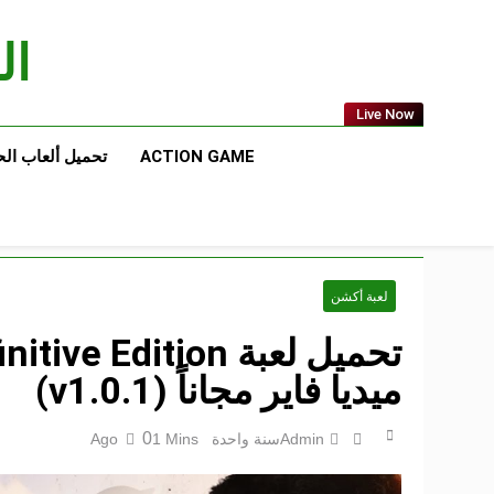
Ski
t
الع
conten
Live Now
ACTION GAME
تحميل ألعاب ال
لعبة أكشن
ميديا فاير مجاناً (v1.0.1)
0
Admin
سنة واحدة Ago
1 Mins