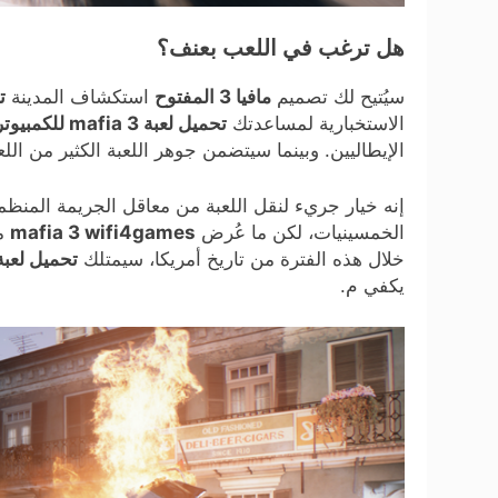
هل ترغب في اللعب بعنف؟
سيُتيح لك تصميم
مافيا 3 المفتوح
استكشاف المدينة
تحم
الاستخبارية لمساعدتك
تحميل لعبة mafia 3 للكمبيوتر
الإيطاليين. وبينما سيتضمن جوهر اللعبة الكثير من ال
إنه خيار جريء لنقل اللعبة من معاقل الجريمة المنظ
الخمسينيات، لكن ما عُرض
mafia 3 wifi4games
خلال هذه الفترة من تاريخ أمريكا، سيمتلك
تحميل لعبة Mafia 3 للكمبيوتر من ميديا 
يكفي م.