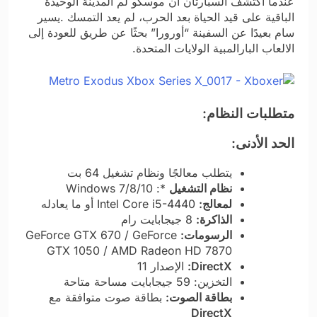
عندما اكتشف السبارتان أن موسكو لم المدينة الوحيدة
الباقية على قيد الحياة بعد الحرب، لم يعد التمسك .يسير
سام بعيدًا عن السفينة “أورورا” بحثًا عن طريق للعودة إلى
الالعاب البارالمبية الولايات المتحدة.
متطلبات النظام:
الحد الأدنى:
يتطلب معالجًا ونظام تشغيل 64 بت
نظام التشغيل
*: Windows 7/8/10
لمعالج:
Intel Core i5-4440 أو ما يعادله
الذاكرة:
8 جيجابايت رام
الرسومات:
GeForce GTX 670 / GeForce
GTX 1050 / AMD Radeon HD 7870
DirectX:
الإصدار 11
التخزين: 59 جيجابايت مساحة متاحة
بطاقة الصوت:
بطاقة صوت متوافقة مع
DirectX