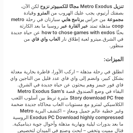
تنزيل Metro Exodus مجانًا للكمبيوتر نزوح
لكن الآن،
بصفتك أرتيوم، يجب عليك الهروب من
المترو
وقيادة
مجموعة
من حراس
برنامج هابي
سبارتان في رحلة
metro
coop
مذهلة تمتد
عبر القارة عبر
روسيا ما بعد الكارثة
بحثًا
how to chose games with exdos
عن حياة جديدة
في الشرق.ميترو لعبة إطلاق نار
العاب واي فاي
من
منظور.
الميزات:
انطلق في رحلة مذهلة – اركب الأورا، قاطرة بخارية معدلة
بشكل كبير، وانضم إلى واي فاي عدد قليل من الناجين واي
فاي فور جيمز وهم يبحثون عن حياة جديدة في الشرق.
البقاء في وضع الصندوق قصة
Metro Exodus Sam’s
Story download PC free
مثيرة تربط بين أسلوب اللعب
الكلاسيكي لمترو مع مستويات العاب محاكاه جديدة ضخمة
وغير خطية عالم جميل ومعادٍ – اكتشف البرية
Metro
Exodus PC Download highly compressed
الروسية
ما بعد بدورات ليلية ونهارية مذهلة وأحوال جوية ديناميكية.
قتال مميت وتخفي – ابحث وصنع في الميدان لتخصيص