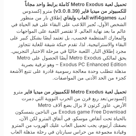
تحميل لعبة Metro Exodus كاملة برابط واحد مجاناً
للكمبيوتر من ميديا فاير (v3.0.8.39)
مترو إكسدوس
لعبة
wifi4games العاب وايفاي
إطلاق نار من منظور
الشخص الأول، تُجبر اللاعب على البقاء على قيد الحياة في
عالم ما بعد نهاية العالم. لا تقتصر اللعبة على المواجهات
والمعارك المنتظمة فحسب، بل تعتمد أيضًا بشكل كبير على
البقاء والاستراتيجية. لذا، تقدم حبكة شيقة للغاية تتجاوز
مجرد إطلاق النار. اللعبة حاليًا في مرحلة الاختبار التجريبي.
يحق لمالكي Metro Exodus أيضًا الحصول على Metro
Exodus PC Enhanced Edition – وهو ترقية بصرية
مذهلة تتطلب وحدة معالجة رسومية قادرة على تتبع الأشعة
كجزء من الحد الأدنى من المواصفات.
تحميل لعبة Metro Exodus للكمبيوتر من ميديا فاير
مترو
إكسودس:بعد ربع قرن من الحرب النووية التي دمرت
الأرض، عاوز كرتون لا يزال بضع آلاف
Metro
Exodus game Free Download
من الناجين يتمسكون
بالحياة تحت أنقاض موسكو، في أنفاق المترو لكن الآن،
بصفتك أرتيوم، يجب تحميل العاب​ عليك الهروب من المترو
وقيادة مجموعة من حراس سبارتان في رحلة مذهلة العاب