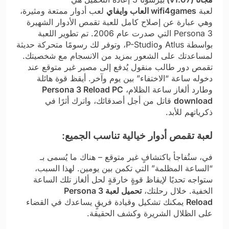
لعبة
wifi4games العاب وايفاي
لعب أدوار ممتعة ومثيرة،
وهي عبارة عن إصلاح كامل للعبة تقمص الأدوار الشهيرة
Persona 3 التي صدرت عام 2006. تم تطوير اللعبة
بواسطة Atlus وP-Studio، وتوفر لك رسومًا متحركة حديثة
لمساعدتك على الشعور بمزيد من الانسجام مع شخصيتك.
تقمص دور طالب منقول يُدفع إلى مصير غير متوقع عند
دخوله ساعة “الاختفاء” بين يوم وآخر. أيقظ قوة هائلة
وطارد ألغاز ساعة الظلام،
Persona 3 Reload PC
download
قاتل من أجل أصدقائك، واترك أثرًا في
ذكرياتهم للأبد.
لعبة تقمص أدوار خيالية تناسب الجميع:
في، ستُفاجأ باكتشافٍ غير متوقع – هناك ما يُسمى بـ
“الساعة المظلمة” التي تكمن بين يومين. لهذا السبب،
ستواجه تحديًا لإيقاظ قوةٍ خارقةٍ لحل ألغاز تلك الساعة
الخفية. خلال رحلتك،
تحميل لعبة Persona 3
Reload
يمكنك تشكيل وقيادة فريقٍ يساعدك في القضاء
على الظلال الشريرة وكشف الحقيقة.