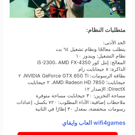
متطلبات النظام:
الحد الأدنى:
يتطلب معالجًا ونظام تشغيل ٦٤ بت
نظام التشغيل: ويندوز ١٠
المعالج: إنتل كور i5-2300، AMD FX-4350
الذاكرة: ٨ جيجابايت رام
بطاقة الرسومات: NVIDIA GeForce GTX 650 Ti، ٢
جيجابايت؛ AMD Radeon HD 7850، ٢ جيجابايت
DirectX: الإصدار ١٢
مساحة التخزين: ٣٠ جيجابايت مساحة متوفرة
ملاحظات إضافية: الأداء المطلوب: ٧٢٠ بكسل، إعدادات
رسومات منخفضة، بمعدل ٣٠ إطارًا في الثانية
wifi4games العاب وايفاي