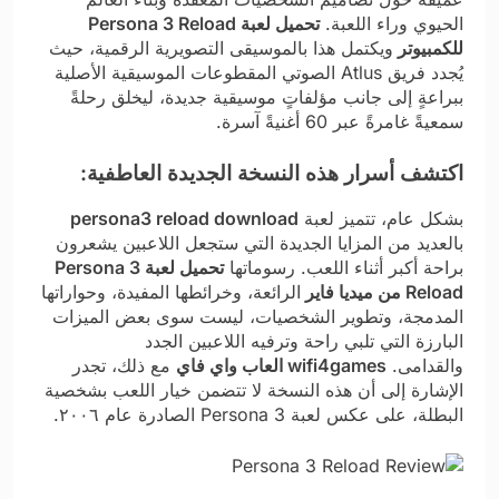
الحيوي وراء اللعبة.
تحميل لعبة Persona 3 Reload
للكمبيوتر
ويكتمل هذا بالموسيقى التصويرية الرقمية، حيث
يُجدد فريق Atlus الصوتي المقطوعات الموسيقية الأصلية
ببراعةٍ إلى جانب مؤلفاتٍ موسيقية جديدة، ليخلق رحلةً
سمعيةً غامرةً عبر 60 أغنيةً آسرة.
اكتشف أسرار هذه النسخة الجديدة العاطفية:
بشكل عام، تتميز لعبة
persona3 reload download
بالعديد من المزايا الجديدة التي ستجعل اللاعبين يشعرون
براحة أكبر أثناء اللعب. رسوماتها
تحميل لعبة Persona 3
Reload من ميديا فاير
الرائعة، وخرائطها المفيدة، وحواراتها
المدمجة، وتطوير الشخصيات، ليست سوى بعض الميزات
البارزة التي تلبي راحة وترفيه اللاعبين الجدد
والقدامى.
wifi4games العاب واي فاي
مع ذلك، تجدر
الإشارة إلى أن هذه النسخة لا تتضمن خيار اللعب بشخصية
البطلة، على عكس لعبة Persona 3 الصادرة عام ٢٠٠٦.