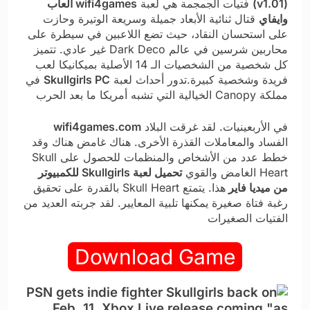
(v1.01)
فتيات الجمجمة هي لعبة
wifi4games العاب
وايفاي
قتال ثنائية الأبعاد جميلة وسريعة الوتيرة وحازت
على استحسان النقاد، حيث تضع اللاعبين في سيطرة على
محاربين شرسين في عالم Dark Deco غير عادي. تتميز
كل شخصية من الشخصيات الـ 14 الأصلية بميكانيكا لعب
فريدة وشخصية كبيرة.تدور أحداث لعبة
Skullgirls PC
في
مملكة Canopy الخيالية التي تشبه أمريكا ما بعد الحرب
في الأربعينيات. لقد غرقت البلاد
wifi4games.com
الفساد والمعاملات القذرة الأخرى. هناك غامض هناك وقد
خطط عدد من الأشخاص والمنظمات للحصول على Skull
Heart الغامض والقوي
تحميل لعبة Skullgirls للكمبيوتر
من ميديا فاير
هذا. يتمتع Skull Heart بالقدرة على تحقيق
رغبة فتاة صغيرة يمكنها تلبية المعايير. لقد جربته العديد من
الفتيات الصغيرات
Download Game