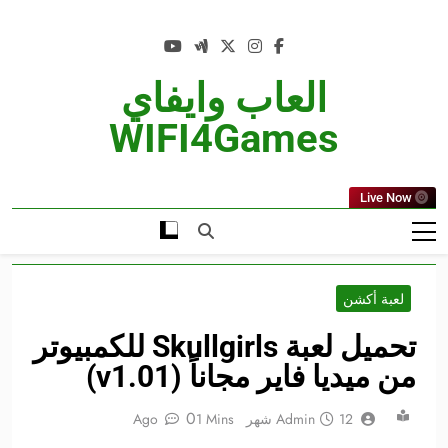
Ski
t
conten
العاب وايفاي
WIFI4Games
Live Now
لعبة أكشن
تحميل لعبة Skullgirls للكمبيوتر
من ميديا فاير مجاناً (v1.01)
0
12 شهر Ago
Admin
1 Mins