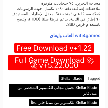
مساحة التخزين: ٧٥ جيجابايت متوفرة
ملاحظات إضافية: دقة ١٠٨٠ بكسل. جودة الرسومات
مُعدّة مسبقًا على “منخفضة”. معدل الإطارات المستهدف
٦٠ إطارًا في الثانية. يدعم قرصًا صلبًا (HDD)، ويُنصح
باستخدام قرص SSD.
wifi4games العاب وايفاي
Free Download v+1.22
🚀 Full Game Download
v+5.22.000 🚀
Stellar Blade
Tagged:
Stellar Blade تحميل مجاني للكمبيوتر الشخصي من
ميديافاير
Stellar Blade للكمبيوتر من ميديا فاير مجااً