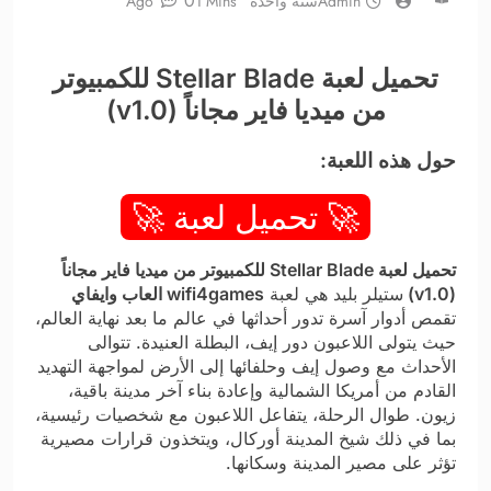
0
Admin
سنة واحدة Ago
1 Mins
تحميل لعبة Stellar Blade للكمبيوتر
من ميديا فاير مجاناً (v1.0)
حول هذه اللعبة:
🚀 تحميل لعبة 🚀
تحميل لعبة Stellar Blade للكمبيوتر من ميديا فاير مجاناً
(v1.0)
ستيلر بليد هي لعبة
wifi4games العاب وايفاي
تقمص أدوار آسرة تدور أحداثها في عالم ما بعد نهاية العالم،
حيث يتولى اللاعبون دور إيف، البطلة العنيدة. تتوالى
الأحداث مع وصول إيف وحلفائها إلى الأرض لمواجهة التهديد
القادم من أمريكا الشمالية وإعادة بناء آخر مدينة باقية،
زيون. طوال الرحلة، يتفاعل اللاعبون مع شخصيات رئيسية،
بما في ذلك شيخ المدينة أوركال، ويتخذون قرارات مصيرية
تؤثر على مصير المدينة وسكانها.