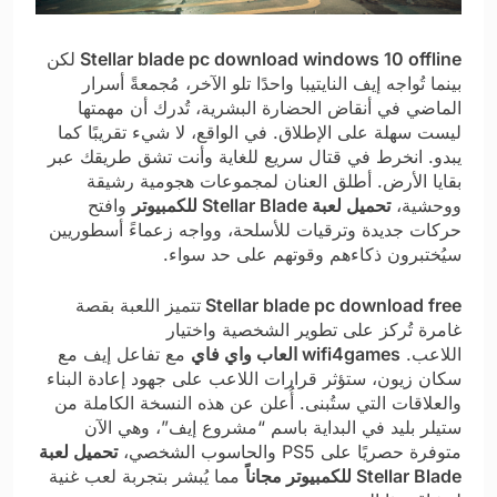
Stellar blade pc download windows 10 offline
لكن
بينما تُواجه إيف النايتيبا واحدًا تلو الآخر، مُجمعةً أسرار
الماضي في أنقاض الحضارة البشرية، تُدرك أن مهمتها
ليست سهلة على الإطلاق. في الواقع، لا شيء تقريبًا كما
يبدو. انخرط في قتال سريع للغاية وأنت تشق طريقك عبر
بقايا الأرض. أطلق العنان لمجموعات هجومية رشيقة
ووحشية،
تحميل لعبة Stellar Blade للكمبيوتر
وافتح
حركات جديدة وترقيات للأسلحة، وواجه زعماءً أسطوريين
سيُختبرون ذكاءهم وقوتهم على حد سواء.
Stellar blade pc download free
تتميز اللعبة بقصة
غامرة تُركز على تطوير الشخصية واختيار
اللاعب.
wifi4games العاب واي فاي
مع تفاعل إيف مع
سكان زيون، ستؤثر قرارات اللاعب على جهود إعادة البناء
والعلاقات التي ستُبنى. أُعلن عن هذه النسخة الكاملة من
ستيلر بليد في البداية باسم “مشروع إيف”، وهي الآن
متوفرة حصريًا على PS5 والحاسوب الشخصي،
تحميل لعبة
Stellar Blade للكمبيوتر مجاناً
مما يُبشر بتجربة لعب غنية