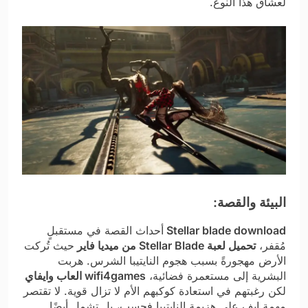
لعشاق هذا النوع.
البيئة والقصة:
Stellar blade download
أحداث القصة في مستقبلٍ
مُقفر،
تحميل لعبة Stellar Blade من ميديا فاير
حيث تُركت
الأرض مهجورةً بسبب هجوم النايتيبا الشرس. هربت
البشرية إلى مستعمرة فضائية،
wifi4games العاب وايفاي
لكن رغبتهم في استعادة كوكبهم الأم لا تزال قوية. لا تقتصر
مهمة إيف على هزيمة النايتيبا فحسب، بل تشمل أيضًا