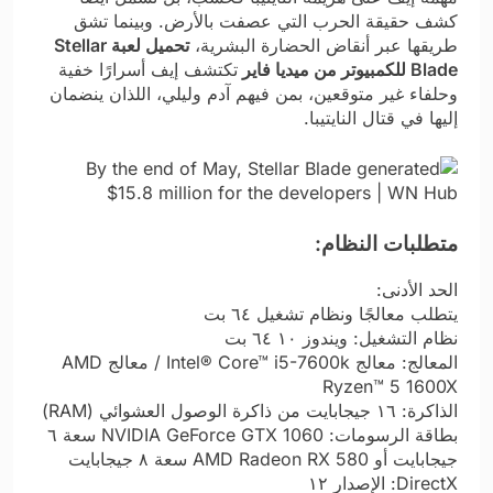
كشف حقيقة الحرب التي عصفت بالأرض. وبينما تشق
طريقها عبر أنقاض الحضارة البشرية،
تحميل لعبة Stellar
Blade للكمبيوتر من ميديا فاير
تكتشف إيف أسرارًا خفية
وحلفاء غير متوقعين، بمن فيهم آدم وليلي، اللذان ينضمان
إليها في قتال النايتيبا.
متطلبات النظام:
الحد الأدنى:
يتطلب معالجًا ونظام تشغيل ٦٤ بت
نظام التشغيل: ويندوز ١٠ ٦٤ بت
المعالج: معالج Intel® Core™ i5-7600k / معالج AMD
Ryzen™ 5 1600X
الذاكرة: ١٦ جيجابايت من ذاكرة الوصول العشوائي (RAM)
بطاقة الرسومات: NVIDIA GeForce GTX 1060 سعة ٦
جيجابايت أو AMD Radeon RX 580 سعة ٨ جيجابايت
DirectX: الإصدار ١٢