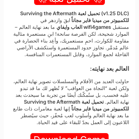
(v1.25 DLC) تحميل لعبة Surviving the Aftermath
للكمبيوتر من ميديا فاير مجاناً
ابقَ وازدهر في
مستقبل
wifi4games العاب وايفاي
ما بعد نهاية العالم –
الموارد شحيحة، لكن الفرصة سانحة! ابنِ مستعمرة مثالية
مقاومة للكوارث، احمِ مستعمريك، وأعِد بناء الحضارة في
عالم مُدمَّر. تجاوز حدود المستعمرة واستكشف الأراضي
القاحلة لجمع الموارد، وقابل المستعمرات المنافسة.
العالم بعد نهايته:
حاولت العديد من الأفلام والمسلسلات تصوير نهاية العالم،
ولكن لعبة “النجاة من العواقب” لا تُظهر لك ما قد تبدو
عليه فحسب، بل ستُمكّنك أيضًا من تجربة ما سيحدث بعد
نهاية العالم.
تحميل لعبة Surviving the Aftermath
للكمبيوتر من ميديا فاير مجاناً
إنها لعبة مغامرات ذات طابع
ما بعد نهاية العالم وأسلوب لعب مُحفّز، حيث سيُضطر
اللاعبون إلى العمل بجدّ للبقاء على قيد الحياة.