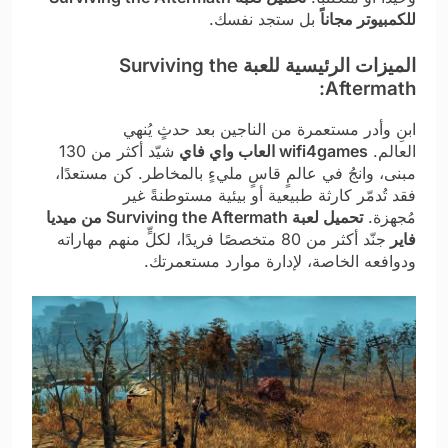
للكمبيوتر مجاناً
بل ستجد نفسك.
الميزات الرئيسية للعبة Surviving the
Aftermath:
ابنِ وأدر مستعمرة من الناجين بعد حدثٍ يُنهي
العالم.
wifi4games العاب واي فاي
شيّد أكثر من 130
مبنى، وانجُ في عالمٍ قاسٍ مليءٍ بالمخاطر. كن مستعدًا،
فقد تُدمّر كارثة طبيعية أو بيئية مستوطنةً غير
مُجهزة.
تحميل لعبة Surviving the Aftermath من ميديا
فاير
جنّد أكثر من 80 متخصصًا فريدًا، لكلٍّ منهم مهاراته
ودوافعه الخاصة، لإدارة موارد مستعمرتك.