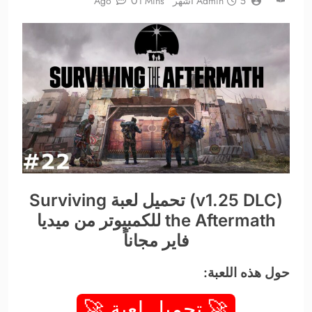
0
5 أشهر Ago
Admin
1 Mins
(v1.25 DLC) تحميل لعبة Surviving
the Aftermath للكمبيوتر من ميديا
فاير مجاناً
حول هذه اللعبة:
🚀 تحميل لعبة 🚀