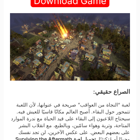
Download Game
الصراع حقيقي:
لعبة “النجاة من العواقب” صريحة في عنوانها، لأن اللعبة
تتمحور حول البقاء. أصبح العالم مكانًا قاسيًا للعيش فيه.
سيحتاج اللاعبون إلى البقاء على قيد الحياة مع ندرة الموارد
المتاحة، وتربة وهواء سامّين، وبالطبع، مع انقلاب البشر
على بعضهم البعض. على عكس الآخرين، لن تجد نفسك
وحيدًا أو مُتكتئبًا.
تحميل لعبة Surviving the Aftermath