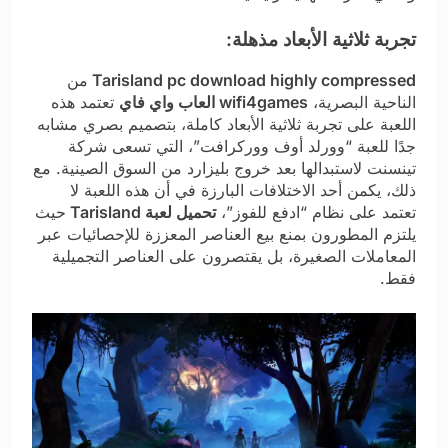
تجربة ثلاثية الأبعاد مذهلة:
Tarisland pc download highly compressed
من
الناحية البصرية،
wifi4games العاب واي فاي
تعتمد هذه
اللعبة على تجربة ثلاثية الأبعاد كاملة، بتصميم بصري مشابه
جدًا للعبة “وورلد أوف ووركرافت”، التي تسعى شركة
تينسنت لاستبدالها بعد خروج بليزارد من السوق الصينية. مع
ذلك، يكمن أحد الاختلافات البارزة في أن هذه اللعبة لا
تعتمد على نظام “ادفع للفوز”،
تحميل لعبة Tarisland
حيث
يلتزم المطورون بمنع بيع العناصر المعززة للإحصائيات عبر
المعاملات الصغيرة، بل يقتصرون على العناصر التجميلية
فقط.