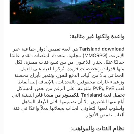
واعدة ولكنها غير مثالية:
Tarisland download
هي لعبة تقمص أدوار جماعية عبر
الإنترنت (MMORPG) مجانية، متعددة المنصات، تقدم عالمًا
خياليًا غنيًا. يختار اللاعبون من بين تسع فئات مميزة، لكل
منها قدرات وتخصصات فريدة. تُركز اللعبة على العمل
الجماعي بدلًا من آليات الدفع للفوز، وتتميز بأبراج محصنة
وزعماء غارات محفوفين بالتحديات، بالإضافة إلى أنماط
لعب PvE وPvP متنوعة. على الرغم من بعض المشاكل
تحميل لعبة Tarisland للكمبيوتر من ميديا فاير
التقنية التي
أبلغ عنها اللاعبون، إلا أن تصميمها ثلاثي الأبعاد المذهل
وأسلوب لعبها التعاوني الجذاب يجعلانها بديلاً واعدًا في فئة
ألعاب تقمص الأدوار.
نظام الفئات والمواهب: