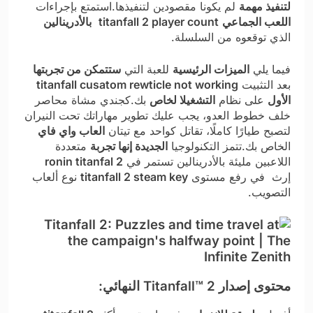
لتنفيذ مهمة
لم يكونا مقصودين لتنفيذها.استمتع بإجراءات
اللعب الجماعي
titanfall 2 player count
بالأدرينالين
الذي توقعوه من السلسلة.
فيما يلي
الميزات الرئيسية
للعبة التي
ستتمكن من تجربتها
بعد التثبيت
titanfall cusatom rewticle not working
الأول
على نظام
التشغيلا لخاص
بك.كجندي مشاة محاصر
خلف خطوط العدو، يجب عليك تطوير مهاراتك تحت النيران
لتصبح طيارًا كاملًا، تقاتل كواحد مع تيتان
العاب واي فاي
الخاص بك.تتمز التكنولوجيا
الجديدة إنها تجربة
متعددة
اللاعبين مليئة بالأدرينالين تستمر في
ronin titanfal 2
إرث في رفع مستوى
titanfall 2 steam key
نوع ألعاب
التصويب.
محتوى إصدار Titanfall™ 2 النهائي: