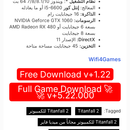
نظام التشغيل
*: ويندوز 7/8/8.1/10 64 بت
المعالج:
إنتل كور
i5-6600 أو ما يعادله
الذاكرة:
16 جيجابايت رام
الرسومات:
NVIDIA Geforce GTX 1060
بسعة 6 جيجابايت أو AMD Radeon RX 480
بسعة 8 جيجابايت
DirectX:
الإصدار 11
التخزين:
45 جيجابايت مساحة متاحة
Wifi4Games
Free Download v+1.22
🚀 Full Game Download
v+5.22.000 🚀
Tagged:
Titanfall 2
Titanfall 2 للكمبيوتر
Titanfall 2 للكمبيوتر مجاناً من ميديا فاير