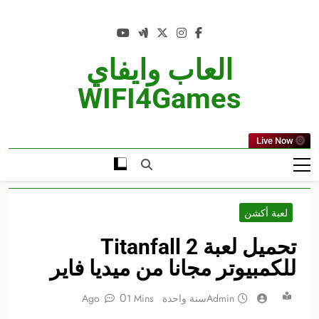
Ski
t
conten
العاب وايفاي
WIFI4Games
Live Now
لعبة أكشن
تحميل لعبة Titanfall 2
للكمبيوتر مجانا من ميديا فاير
0
Admin
سنة واحدة Ago
1 Mins