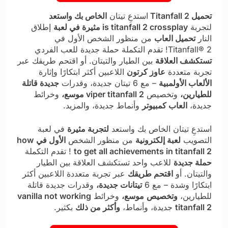
تحميل Titanfall 2
استدعِ تيتان
الخاص بك واستعد
لتجربة
is titanfall 2 crossplay
مثيرة في لعبة
إطلاق
النار
تحميل العاب​
من منظور الشخص الأول في
Titanfall® 2! تقدم التكملة حملة جديدة للعب الفردي
تستكشف العلاقة
بين الطيار والتيتان. أو اقتحم طريقك عبر
تجربة متعددة
عاوز كرتون
اللاعبين أكثر ابتكارًا وإثارة
الألعاب الأولمبية
– مع 6 تيتان جديدة، وقدرات
جديدة قاتلة
للطيارين،
وتخصيص
viper titanfall 2
موسع،
وخرائط
جديدة،
العاب كمبيوتر
وأنماط جديدة، والمزيد.
استدعِ تيتان الخاص بك واستعد
لتجربة مثيرة
في لعبة
التصويب
لعبة إلكترونية​
من منظور الشخص
الأول في
how
to get all achievements in titanfall 2
! تقدم التكملة
حملة جديدة
للاعب واحد تستكشف العلاقة بين الطيار
والتيتان. أو
اقتحم طريقك
عبر تجربة متعددة اللاعبين أكثر
ابتكارًا وشدة – مع 6
تيتانات جديدة،
وقدرات جديدة قاتلة
للطيارين،
وتخصيص
موسع،
وخرائط
vanilla not working
titanfall 2
جديدة، وأنماط،
وأكثر من ذلك
بكثير.