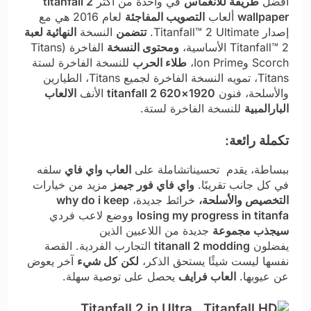
أفضل
طريقة للانغماس
في واحدة من أكثر
titanfall 2
wallpaper
ألعاب
التصويب المفاجئة
لعام 2016 هي مع
إصدار Titanfall™ 2 Ultimate.
تتضمن
النسخة
النهائية لعبة
Titanfall™ 2 الأساسية،
ومحتوى النسخة
الفاخرة (Titans
Scorch وIon Prime،
طلاء الحرب
للنسخة الفاخرة لستة
Titans، تمويه النسخة الفاخرة لجميع Titans، الطيارين
والأسلحة، فنون
1920×620 titanfall 2
الأنف
الالعاب
البارالمبية
للنسخة الفاخرة لستة.
تكملة رائعة:
ببساطة، يقدم تحسيناتشاملة على
العاب واي فاي
سلفه
في كل جانب تقريبًا.
واي فاي فور جيمز
مزيد من خيارات
التخصيص والأسلحة،
خرائط جديدة،
why do i keep
losing my progress in titanfa
ووضع لاعب فردي
سيجذب مجموعة
جديدة من اللاعبين الذين
يفضلون
titanall 2 modding
التجارب الفردية. القصة
نفسها ليست شيئًا يستحق الذكر،
لكن
كل شيء
آخر يعوض
عن عيوبها.
العاب فرايف​
يحصل على توصية سهلة.