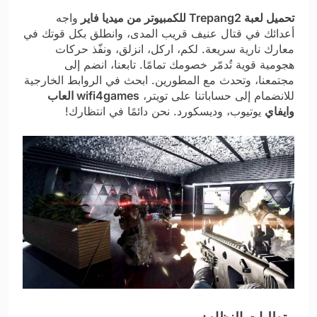
تحميل لعبة Trepang2 للكمبيوتر من ميديا فاير
واجه
أعدائك في قتال عنيف قريب المدى، وانطلق بكل قوتك في
معارك نارية سريعة. لكم، اركل، انزلق، ونفّذ حركات
هجومية قوية تُدمّر خصومك تمامًا. تابعنا، انضم إلى
مجتمعنا، وتحدث مع المطورين. ابحث في الروابط الخارجية
للانضمام إلى حساباتنا على تويتر،
wifi4games العاب
وايفاي
يوتيوب، وديسكورد. نحن دائمًا في انتظارك!