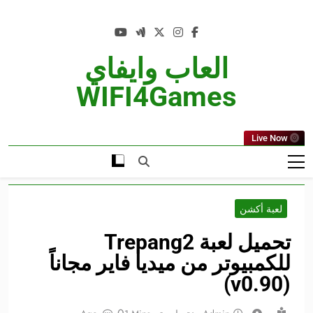
Ski
t
conten
العاب وايفاي
WIFI4Games
Live Now
لعبة أكشن
تحميل لعبة Trepang2
للكمبيوتر من ميديا فاير مجاناً
(v0.90)