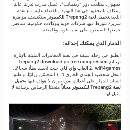
مجهول. ستلعب دور “ريفينانت”، عميل مدرب تدريبًا عاليًا
ومكلف بالتحقيق في هذا التهديد والقضاء عليه. مع تقدم
اللعبة،
تحميل لعبة Trepang2 للكمبيوتر
ستكتشف مؤامرة
شريرة تتورط فيها شركات قوية ووكالات حكومية، تتنافس
جميعها للسيطرة على تقنية قوية وغامضة.
الدمار الذي يمكنك إحداثه:
انطلق في رحلة شيقة في لعبة المغامرات المليئة بالإثارة
تريبانغ
Trepang2 download pc free compressed
wifi4games العاب واي فاي
2،
حيث تُجسد بطلًا شجاعًا.
انتحل شخصية الجندي الخارق ١٠٦ المُحسّن وراثيًا، وأطلق
العنان للدمار على أعدائك بقوة نيران لا هوادة فيها،
تحميل
لعبة Trepang2 للكمبيوتر مجاناً
متجنبًا الرصاص برشاقة لا
مثيل لها.