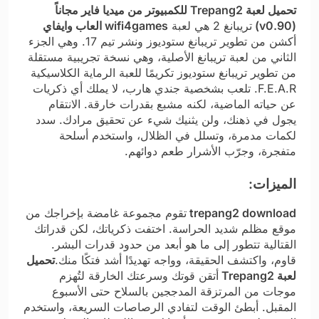
تحميل لعبة Trepang2 للكمبيوتر من ميديا فاير مجاناً
(v0.90)
تريبانغ 2 هي لعبة
wifi4games العاب وايفاي
أكشن من تطوير تريبانغ ستوديوز ونشر تيم 17. وهي الجزء
الثاني من لعبة تريبانغ الأصلية، وهي نسخة تجريبية مستقلة
من تطوير تريبانغ ستوديوز تكريمًا للعبة الرماية الكلاسيكية
F.E.A.R. تلعب بشخصية جندي هارب، لا يملك أي ذكريات
عن حياته الماضية، لكنه مشبع بقدرات خارقة. الانتقام
يجول في ذهنك، ولن يثنيك شيء عن تحقيق مرادك. سدد
لكمات مدمرة، وتسلل في الظلال، واستخدم أسلحة
متفجرة، وجرّب الأشرار طعم دوائهم.
الميزات:
trepang2 download
تقوم مجموعة غامضة بإخراجك من
موقع مظلم شديد الحراسة. اختفت ذكرياتك، لكن قدراتك
القتالية تتطور إلى ما هو أبعد من حدود قدرات البشر.
قاوم، واكتشف الحقيقة، وواجه تهديدًا أشد فتكًا منك.
تحميل
لعبة Trepang2
أتقن قوتك وسرعتك الخارقة لتُهزم
موجات من المرتزقة المدججين بالسلاح حتى الأسبوع
المقبل. أبطئ الوقت لتفادي الرصاصات السريعة، واستخدم