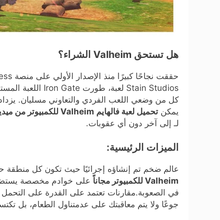
هل تستحق Valheim الشراء؟
كل من وضعي اللعب الفردي والتعاوني مسليان. يزداد 
يمكن
تحميل لعبة فالهايم Valheim للكمبيوتر من ميديا فاير مجاناً
لـ إلى آخر دون أي عقوبات.
الميزات الرئيسية:
عالم ضخم تم إنشاؤه إجرائيًا حيث تكون كل منطقة حي
Valheim للكمبيوتر مجاناً
على خوادم مخصصة يستضيفها
في الصعوبة.مقارنات تعتمد على القدرة على التحمل 
جوعًا ولا يتم معاقبتك على عدمتناول الطعام، بل تكت