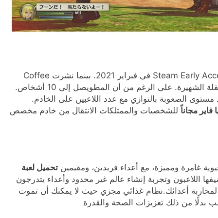
حققت نجاحًا كبيرًا منذ الإصدار الأولي على منصة Steam Early Access في فبراير 2021. بينما نشرت Coffee
Stain Studios لعبة، طورت Iron Gate اللعبة المستقلة الشهيرة. على الرغم من أن المطويصل إلى 10 أشخاص.
مستوى الصعوبة بالتوازي مع عدد اللاعبين على الخادم.
للشخصيات والممتلكات الانتقال من خادم مخصص
وية غامرة ومميزة، مع أعداء فريدين، ومقيمين
تحميل لعبة
 اللاعبون وتجربة إنشاء عالم غير محدود وأعداء يتدرجون
لمحاربة أعدائك.نظام غذائي مجزي حيث لا يمكنك أن تموت
سب بدلًا من ذلك تعزيزات الصحة والقدرة