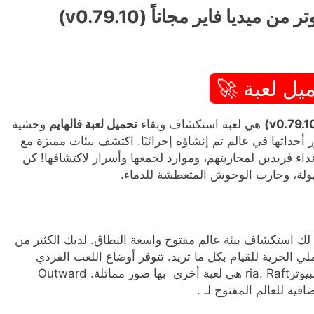
يل لعبة 🚀
هي لعبة استكشاف وبقاء
تحميل لعبة فالهايم
وحشية
 أحداثها في عالم تم إنشاؤه إجرائيًا. اكتشف بيئات مميزة مع
اء فريدين لمحاربتهم، وموارد لجمعها وأسرار لاكتشافها! كن
جهولة، وحارب الوحوش المتعطشة للدماء.
ح لك استكشاف بيئة عالم مفتوح واسعة النطاق. لديك الكثير من
لي الحرية للقيام بكل ما تريد. تتوفر أوضاع اللعب الفردي
والمتعدد في كل خادم على أنظمة تشغيل أجهزة الكمبيوترria. Raft هي لعبة أخرى بها صور مماثلة. Outward