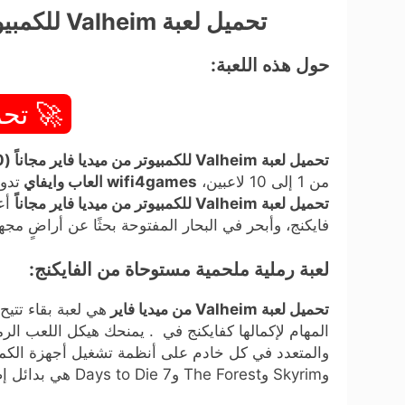
تحميل لعبة Valheim للكمبيوتر من ميديا فاير مجاناً (v0.79.10)
حول هذه اللعبة:
🚀 تحم
تحميل لعبة Valheim للكمبيوتر من ميديا فاير مجاناً (v0.79.10)
من 1 إلى 10 لاعبين،
wifi4games العاب وايفاي
تدور
تحميل لعبة Valheim للكمبيوتر من ميديا فاير مجاناً
أعد
فايكنج، وأبحر في البحار المفتوحة بحثًا عن أراضٍ م
لعبة رملية ملحمية مستوحاة من الفايكنج:
تحميل لعبة Valheim من ميديا فاير
هي لعبة بقاء تتي
المهام لإكمالها كفايكنج في . يمنحك هيكل اللعب الرم
وSkyrim وThe Forest و7 Days to Die هي بدائل إضافية للعالم المفتوح لـ .