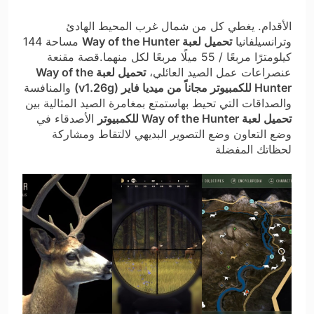
الأقدام. يغطي كل من شمال غرب المحيط الهادئ
وترانسيلفانيا
تحميل لعبة Way of the Hunter
مساحة 144
كيلومترًا مربعًا / 55 ميلًا مربعًا لكل منهما.قصة مقنعة
عنصراعات عمل الصيد العائلي،
تحميل لعبة Way of the
Hunter للكمبيوتر مجاناً من ميديا فاير (v1.26g)
والمنافسة
والصداقات التي تحيط بهاستمتع بمغامرة الصيد المثالية بين
تحميل لعبة Way of the Hunter للكمبيوتر
الأصدقاء في
وضع التعاون وضع التصوير البديهي لالتقاط ومشاركة
لحظاتك المفضلة