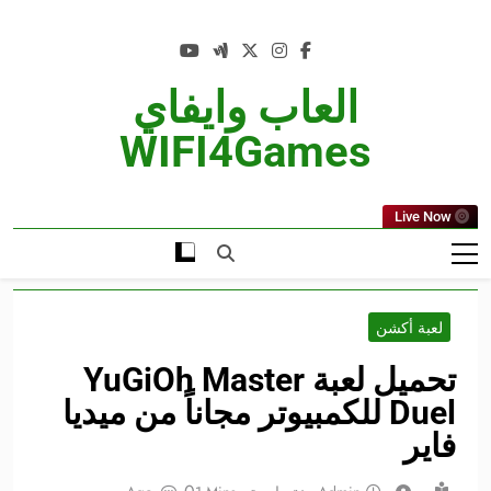
Ski
t
conten
العاب وايفاي
WIFI4Games
Live Now
لعبة أكشن
تحميل لعبة YuGiOh Master
Duel للكمبيوتر مجاناً من ميديا
فاير