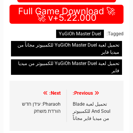
🚀 Full Game Download
v+5.22.000 🚀
YuGiOh Master Duel
Tagged:
تحميل لعبة YuGiOh Master Duel للكمبيوتر مجاناً من
ميديا فاير
تحميل لعبة YuGiOh Master Duel للكمبيوتر من ميديا
فاير
Next:
Previous:
تصفّح
المقالات
تحميل لعبة Blade
Pharaoh: עידן חדש
And Soul للكمبيوتر
הורדת משחק
من ميديا فاير مجاناً