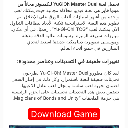
تحميل لعبة YuGiOh Master Duel للكمبيوتر مجاناً من
ميديا فاير
هي لعبة فيديو محاكاة مجانية حيث يمكنك لعب
واحدة من أشهر امتيازات ألعاب الورق على الإطلاق. تم
تطوير هذه اللعبة الاستراتيجية ثلاثية الأبعاد لبطاقات التداول
الآن يمكنك لعب “Yu-Gi-Oh! TCG”، رقميًا، في أي مكان.
مبارزات سريعة الوتيرة برسومات عالية الدقة مذهلة
وموسيقى تصويرية ديناميكية جديدة! استعد لتحدي
المبارزين في جميع أنحاء العالم!
تغييرات طفيفة في التحديثات وعناصر محدودة:
لقد كان مطورو Yu-Gi-Oh! Master Duel يطرحون
تحديثات طفيفة للعبة باستمرار، وكل ذلك في إطار السعي
لضمان تجربة لعب سلسة ومجال لعب عادل للاعبيها.
تتضمن بعض هذه التحديثات تحسينات على الحزم الرئيسية
هي حزمة الملحقات “Magicians of Bonds and Unity.
Download Game