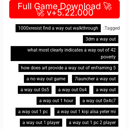
🚀 Full Game Download
v+5.22.000 🚀
1000xresist find a way out walkthrough
Tagged:
3dm a way out
42 what most clearly indicates a way out of
poverty
5 how does art provide a way out of enframing
a no way out game
7launcher a way out
a way out 0s5
a way out 0s4
a way out
a way out 1 hour
a way out 0x4c7
a way out 1 pc
a way out 1 kişi alsa yeter mi
a way out 1 player
a way out 1 pc 2 player