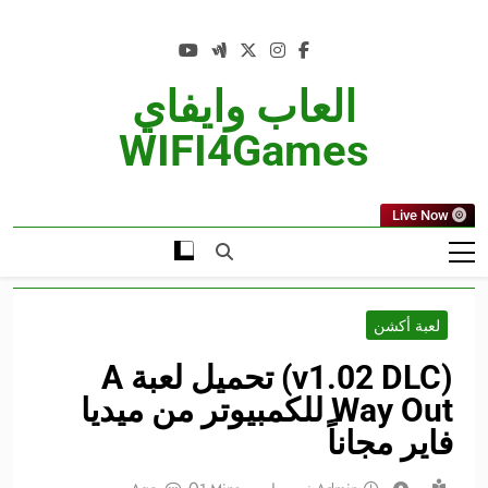
Ski
t
conten
العاب وايفاي
WIFI4Games
Live Now
لعبة أكشن
(v1.02 DLC) تحميل لعبة A
Way Out للكمبيوتر من ميديا
فاير مجاناً