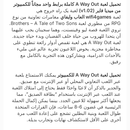
تحميل لعبة A Way Out كاملة برابط واحد مجاناً للكمبيوتر
من ميديا فاير (v1.02)
لعبة یک راه خروج هي
لعبة
wifi4games العاب وايفاي
مغامرات تعاونية من نوع
RPG من مطوري لعبة Brothers – A Tale of Two Sons.
تروي اللعبة قصة ليو وفينسنت، وهما سجينان يجب عليهما
أن يتحدا للهروب من حياة خلف القضبان وبدء حياة جديدة.
لعبة A Way Out هي لعبة تقمص أدوار رائعة تنطوي على
مخاطرة مجزية. يخوض اللاعبون تجربة عالم غني مليء
بالأحداث الدرامية، ويشاركون هذه التجربة بالكامل مع
رفيق.
تحميل لعبة A Way Out للكمبيوتر
يمكنك الاستمتاع بلعبة
عبر اللعب التعاوني المحلي أو عبر الإنترنت مع صديق.
والجدير بالذكر أن لاعبًا واحدًا فقط يحتاج إلى امتلاك اللعبة
عند اللعب عبر الإنترنت باستخدام “بطاقة الصديق”، مما
يجعلها أكثر سهولة للاعبين الجدد. بينما يمكن إكمال الحملة
الرئيسية في غضون 6-8 ساعات، فإن القرارات المتخذة
طوال اللعبة وبنية البطلين تشجع على إعادة اللعب مرة
أخرى على الأقل لاستكشاف نهايات وتجارب بديلة.