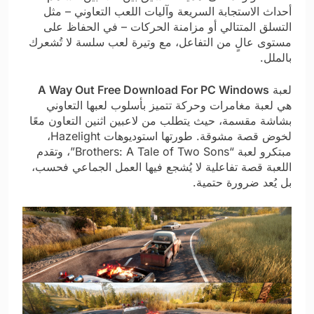
أحداث الاستجابة السريعة وآليات اللعب التعاوني – مثل
التسلق المتتالي أو مزامنة الحركات – في الحفاظ على
مستوى عالٍ من التفاعل، مع وتيرة لعب سلسة لا تُشعرك
بالملل.
لعبة
A Way Out Free Download For PC Windows
هي لعبة مغامرات وحركة تتميز بأسلوب لعبها التعاوني
بشاشة مقسمة، حيث يتطلب من لاعبين اثنين التعاون معًا
لخوض قصة مشوقة. طورتها استوديوهات Hazelight،
مبتكرو لعبة “Brothers: A Tale of Two Sons”، وتقدم
اللعبة قصة تفاعلية لا يُشجع فيها العمل الجماعي فحسب،
بل يُعد ضرورة حتمية.