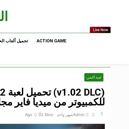
Ski
t
الع
conten
Live Now
ACTION GAME
تحميل ألعاب ال
لعبة أكشن
(LC
للكمبيوتر من ميديا فاير مجان
0
Admin
شهر واحد Ago
1 Mins