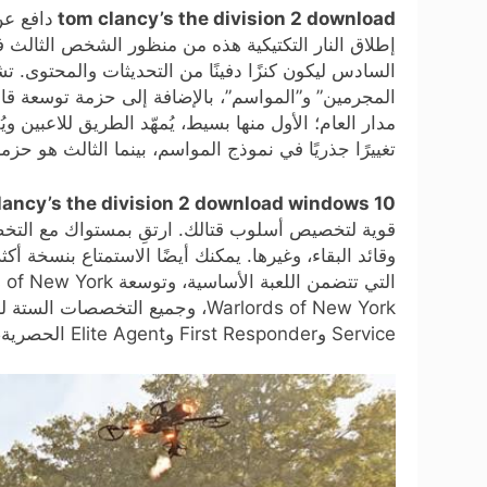
tom clancy’s the division 2 download
دافع عن
إطلاق النار التكتيكية هذه من منظور الشخص الثالث ف
السادس ليكون كنزًا دفينًا من التحديثات والمحتوى.
المجرمين” و”المواسم”، بالإضافة إلى حزمة توسعة قابل
مدار العام؛ الأول منها بسيط، يُمهّد الطريق للاعبين وي
تغييرًا جذريًا في نموذج المواسم، بينما الثالث هو حز
lancy’s the division 2 download windows 10
قوية لتخصيص أسلوب قتالك. ارتقِ بمستواك مع التخص
Service وFirst Responder وElite Agent الحصرية، بالإضافة إلى تعبير وزي حصريين.