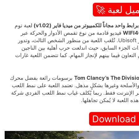
يل لعبة 🚀
لعبة توم
فيديو قادمة من نوع تقمص الأدوار والحركة عبر
الإنترنت، من تطوير Massive Entertainment ونشر Ubisoft. تُلعَب اللعبة من منظور الشخص الثالث، وتدور
ث الجزء السابق، حيث اندلعت حرب أهلية بين الناجين
لتعاون فيما بينهم لإنجاز المهام. كما تتضمن اللعبة غارات
Tom Clancy’s The Divisi
برسومات رائعة بفضل محرك
صرية والأسلحة وغيرها بشكلٍ مذهل. تعتمد اللعبة على نمط اللعب
 الإنترنت فقط. ربما يُكلف غياب نمط اللعب الفردي شركة
Download