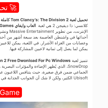
🚀 تحم
تحميل لعبة Tom Clancy’s: The Division 2 كاملة برابط واحد مجاناً للكمبيوتر من ميديا فاير (v1.02)
كلانسي: ذا ديفيجن 2 هي لعبة
العاب وايفاي WIFI4Games
أحداثها في واشنطن العاصمة بعد سبعة أشهر من أحدا
وعصابات من الغزاة الأشرار. في اللعبة، يمكن للاعبين ا
يمكن لما يصل إلى ثمانية لاعبين المشاركة فيها.
تتميز لعبة
on 2 Free Dwonload For Pc Windows
SnowDrop، الذي يُظهر الإضاءة والمؤثرات الب
الجماعي ضمن فرق صغيرة، حيث يتنافس اللاعبون عبر
Ubisoft الكثير، ولكن لا شك أن الجوانب الجذابة في هذه اللعبة لا يُمكن تجاهلها.
 Game