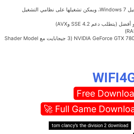
نظام التشغيل*: صدرت اللعبة في الأصل لنظام التشغيل Windows 7، ويمكن تشغيلها على نظامي التشغيل
بطاقة الرسومات: AMD R9 280X (3 جيجابايت) أو NVIDIA GeForce GTX 780 (3 جيجابايت مع Shader Model
Free Downloa
tom clancy's the division 2 download