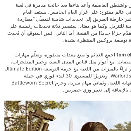
 واشنطن العاصمة وأعد بناءها بعد جائحة مدمرة في لعبة
ي عالم مفتوح: على غرار العام الخامس، يستعد العام
 تشير خارطة الطريق إلى تجديدات شاملة لنمطَي “مطاردة
ة للتنزيل. وكما هو معتاد، ستصدر ثلاثة تحديثات رئيسية على
ُقدّم جزءًا جديدًا من القصة. أما الثاني، فمن المتوقع أن يُحدث
مة توسعة بروكلين المنتظرة بشدة.
tom c
اجمع الغنائم واصنع معدات متطورة، وتعلّم مهارات
صات، مع أدوار مثل قناص المدى البعيد، وخبير المتفجرات،
وقائد البقاء، وغيرها. يمكنك أيضًا الاستمتاع بنسخة أكثر ثراءً بالميزات من اللعبة مع حزمة التوسعة Ultimate Edition
التي تتضمن اللعبة الأساسية، وتوسعة Warlords of New York، وتعزيزًا للمستوى 30 لبدء فوري في حملة
Warlords of New York، وجميع التخصصات الستة لنهاية اللعبة، وثماني مهام سرية، وحزم Battleworn Secret