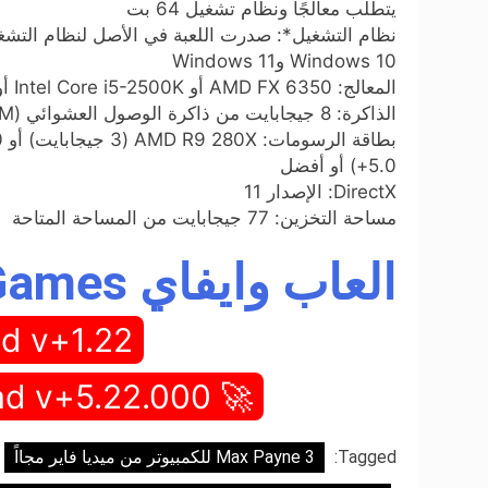
يتطلب معالجًا ونظام تشغيل 64 بت
Windows 10 وWindows 11
المعالج: AMD FX 6350 أو Intel Core i5-2500K أو أفضل (يتطلب دعم SSE 4.2 وAVX)
الذاكرة: 8 جيجابايت من ذاكرة الوصول العشوائي (RAM)
5.0+) أو أفضل
DirectX: الإصدار 11
مساحة التخزين: 77 جيجابايت من المساحة المتاحة
العاب وايفاي WIFI4Games
d v+1.22
🚀 Full Game Download v+5.22.000 🚀
Tagged:
Max Payne 3 للكمبيوتر من ميديا فاير مجااً